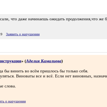
сали, что даже начинаешь ожидать продолжения,что же бу
49
Заявить о нарушении
инструкция
» (
Аделия Камалиева
)
да бы винить во всём пришлось бы только себя.
згуляться. Виноваты все и всё. Если нет виновных, назнач
е слова.
ить о нарушении