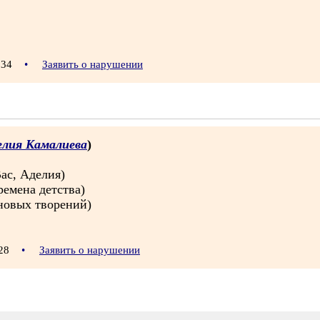
7:34
•
Заявить о нарушении
елия Камалиева
)
ас, Аделия)
ремена детства)
новых творений)
:28
•
Заявить о нарушении