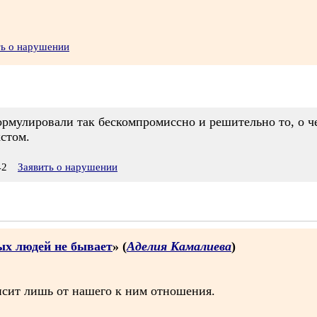
ть о нарушении
рмулировали так бескомпромиссно и решительно то, о чем
стом.
42
Заявить о нарушении
лых людей не бывает
» (
Аделия Камалиева
)
исит лишь от нашего к ним отношения.