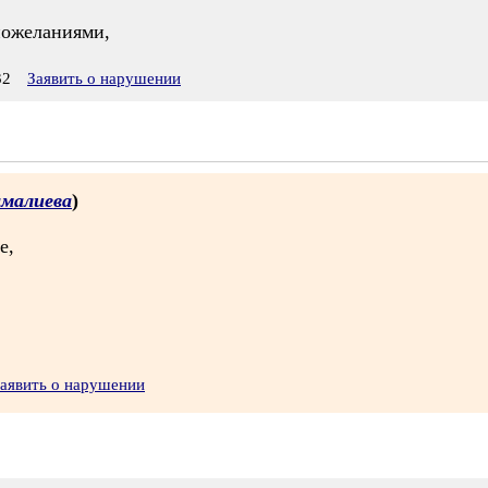
пожеланиями,
32
Заявить о нарушении
амалиева
)
е,
аявить о нарушении