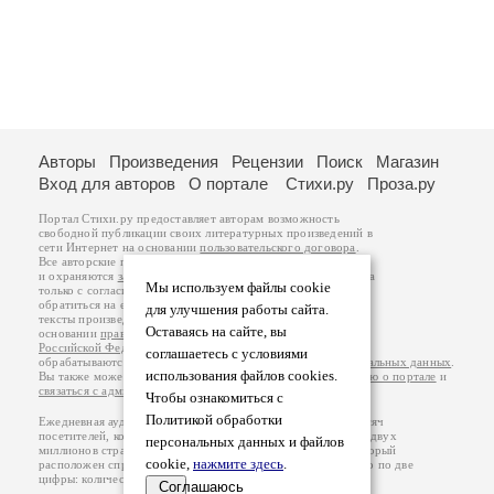
Авторы
Произведения
Рецензии
Поиск
Магазин
Вход для авторов
О портале
Стихи.ру
Проза.ру
Портал Стихи.ру предоставляет авторам возможность
свободной публикации своих литературных произведений в
сети Интернет на основании
пользовательского договора
.
Все авторские права на произведения принадлежат авторам
и охраняются
законом
. Перепечатка произведений возможна
Мы используем файлы cookie
только с согласия его автора, к которому вы можете
обратиться на его авторской странице. Ответственность за
для улучшения работы сайта.
тексты произведений авторы несут самостоятельно на
Оставаясь на сайте, вы
основании
правил публикации
и
законодательства
Российской Федерации
. Данные пользователей
соглашаетесь с условиями
обрабатываются на основании
Политики обработки персональных данных
.
использования файлов cookies.
Вы также можете посмотреть более подробную
информацию о портале
и
связаться с администрацией
.
Чтобы ознакомиться с
Политикой обработки
Ежедневная аудитория портала Стихи.ру – порядка 200 тысяч
посетителей, которые в общей сумме просматривают более двух
персональных данных и файлов
миллионов страниц по данным счетчика посещаемости, который
cookie,
нажмите здесь
.
расположен справа от этого текста. В каждой графе указано по две
цифры: количество просмотров и количество посетителей.
Соглашаюсь