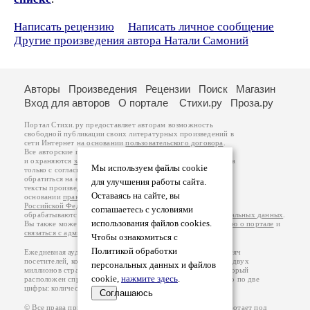
Написать рецензию
Написать личное сообщение
Другие произведения автора Натали Самоний
Авторы
Произведения
Рецензии
Поиск
Магазин
Вход для авторов
О портале
Стихи.ру
Проза.ру
Портал Стихи.ру предоставляет авторам возможность
свободной публикации своих литературных произведений в
сети Интернет на основании
пользовательского договора
.
Все авторские права на произведения принадлежат авторам
и охраняются
законом
. Перепечатка произведений возможна
Мы используем файлы cookie
только с согласия его автора, к которому вы можете
обратиться на его авторской странице. Ответственность за
для улучшения работы сайта.
тексты произведений авторы несут самостоятельно на
Оставаясь на сайте, вы
основании
правил публикации
и
законодательства
Российской Федерации
. Данные пользователей
соглашаетесь с условиями
обрабатываются на основании
Политики обработки персональных данных
.
использования файлов cookies.
Вы также можете посмотреть более подробную
информацию о портале
и
связаться с администрацией
.
Чтобы ознакомиться с
Политикой обработки
Ежедневная аудитория портала Стихи.ру – порядка 200 тысяч
посетителей, которые в общей сумме просматривают более двух
персональных данных и файлов
миллионов страниц по данным счетчика посещаемости, который
cookie,
нажмите здесь
.
расположен справа от этого текста. В каждой графе указано по две
цифры: количество просмотров и количество посетителей.
Соглашаюсь
© Все права принадлежат авторам, 2000-2026. Портал работает под