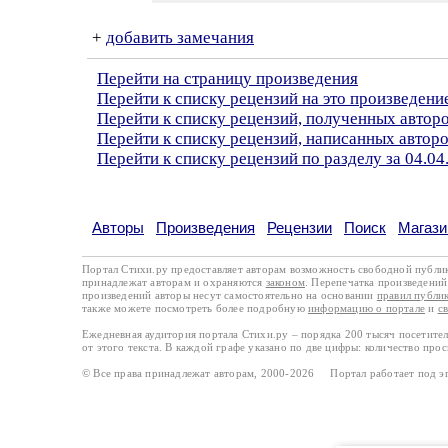
+
добавить замечания
Перейти на страницу произведения
Перейти к списку рецензий на это произведени
Перейти к списку рецензий, полученных авто
Перейти к списку рецензий, написанных автор
Перейти к списку рецензий по разделу за 04.04
Авторы
Произведения
Рецензии
Поиск
Магази
Портал Стихи.ру предоставляет авторам возможность свободной публи
принадлежат авторам и охраняются
законом
. Перепечатка произведений 
произведений авторы несут самостоятельно на основании
правил публи
также можете посмотреть более подробную
информацию о портале
и
с
Ежедневная аудитория портала Стихи.ру – порядка 200 тысяч посетите
от этого текста. В каждой графе указано по две цифры: количество про
© Все права принадлежат авторам, 2000-2026 Портал работает под 