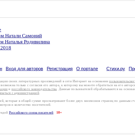
е
ром Натали Самоний
ом Наталья Родивилина
.2018
н
Вход для авторов
Регистрация
О портале
Стихи.ру
Пр
кации своих литературных произведений в сети Интернет на основании
пользовательско
возможна только с согласия его автора, к которому вы можете обратиться на его авторс
кации
и
российского законодательства
. Данные пользователей обрабатываются на основ
вязаться с администрацией
.
лей, которые в общей сумме просматривают более двух миллионов страниц по данным с
смотров и количество посетителей.
эгидой
Российского союза писателей
18+