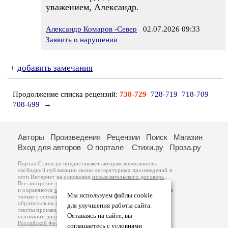
уважением, Александр.
Александр Комаров -Север
02.07.2026 09:33
Заявить о нарушении
+
добавить замечания
Продолжение списка рецензий:
738-729
728-719
718-709
708-699
→
Авторы
Произведения
Рецензии
Поиск
Магазин
Вход для авторов
О портале
Стихи.ру
Проза.ру
Портал Стихи.ру предоставляет авторам возможность
свободной публикации своих литературных произведений в
сети Интернет на основании
пользовательского договора
.
Все авторские права на произведения принадлежат авторам
и охраняются
законом
. Перепечатка произведений возможна
Мы используем файлы cookie
только с согласия его автора, к которому вы можете
обратиться на его авторской странице. Ответственность за
для улучшения работы сайта.
тексты произведений авторы несут самостоятельно на
Оставаясь на сайте, вы
основании
правил публикации
и
законодательства
Российской Федерации
. Данные пользователей
соглашаетесь с условиями