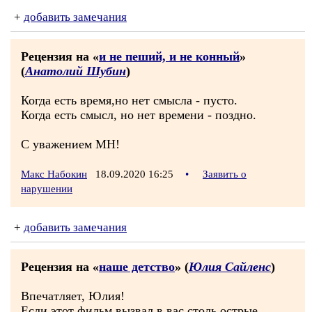
+
добавить замечания
Рецензия на «
и не пеший, и не конный
»
(
Анатолий Шубин
)
Когда есть время,но нет смысла - пусто.
Когда есть смысл, но нет времени - поздно.
С уважением МН!
Макс Набокин
18.09.2020 16:25
•
Заявить о
нарушении
+
добавить замечания
Рецензия на «
наше детство
» (
Юлия Сайленс
)
Впечатляет, Юлия!
Если этот фильм вызвал в вас столь острые