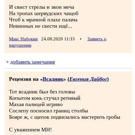
И свист стрелы и звон меча
На тропах шервудских чащоб
Чтоб к мрачной плахе палача
Невинных не свести ещё...
Макс Набокин
24.08.2020 11:33
•
Заявить о
нарушении
+
добавить замечания
Рецензия на «
Всадник
» (
Евгения Дайбог
)
Тот всадник был без головы
Копытом конь стучал ретивый
Махая палицей игриво
Сослепу посносил границ столбы
Бояре ж, с щепок подвизались мастерить гробы
С уважением МН!