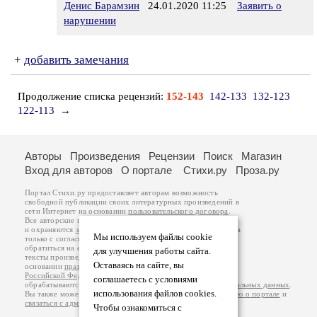
Денис Барамзин
24.01.2020 11:25
Заявить о
нарушении
+
добавить замечания
Продолжение списка рецензий:
152-143
142-133
132-123
122-113
→
Авторы
Произведения
Рецензии
Поиск
Магазин
Вход для авторов
О портале
Стихи.ру
Проза.ру
Портал Стихи.ру предоставляет авторам возможность
свободной публикации своих литературных произведений в
сети Интернет на основании
пользовательского договора
.
Все авторские права на произведения принадлежат авторам
и охраняются
законом
. Перепечатка произведений возможна
Мы используем файлы cookie
только с согласия его автора, к которому вы можете
обратиться на его авторской странице. Ответственность за
для улучшения работы сайта.
тексты произведений авторы несут самостоятельно на
Оставаясь на сайте, вы
основании
правил публикации
и
законодательства
Российской Федерации
. Данные пользователей
соглашаетесь с условиями
обрабатываются на основании
Политики обработки персональных данных
.
использования файлов cookies.
Вы также можете посмотреть более подробную
информацию о портале
и
связаться с администрацией
.
Чтобы ознакомиться с