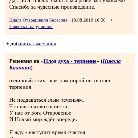
Да ...БОГ послал сына а..мы разве заслуживаем?
Спасибо за чудесные произведение.
Циала Отарашвили Келасова
18.08.2019 10:56
•
Заявить о нарушении
+
добавить замечания
Рецензия на «
Плод духа - терпение
» (
Никола
Калинин
)
отличный стих...как нам порой не хватает
терпения
Не поддаваться злым теченьям,
Что нас пытаются нести,
У нас от Бога Откровенье
И Новый мир ждёт впереди.
Я жду - наступит время счастья