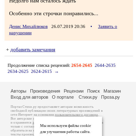
Недолго нам осталось ждать
Особенно эти строчки понравились...
Денис Михайлюков
26.07.2019 20:36
•
Заявить о
нарушении
+
добавить замечания
Продолжение списка рецензий:
2654-2645
2644-2635
2634-2625
2624-2615
→
Авторы
Произведения
Рецензии
Поиск
Магазин
Вход для авторов
О портале
Стихи.ру
Проза.ру
Портал Стихи.ру предоставляет авторам возможность
свободной публикации своих литературных произведений в
сети Интернет на основании
пользовательского договора
.
Все авторские права на произведения принадлежат авторам
и охраняются
законом
. Перепечатка произведений возможна
Мы используем файлы cookie
только с согласия его автора, к которому вы можете
обратиться на его авторской странице. Ответственность за
для улучшения работы сайта.
тексты произведений авторы несут самостоятельно на