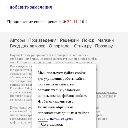
+
добавить замечания
Продолжение списка рецензий:
20-11
10-1
Авторы
Произведения
Рецензии
Поиск
Магазин
Вход для авторов
О портале
Стихи.ру
Проза.ру
Портал Стихи.ру предоставляет авторам возможность
свободной публикации своих литературных произведений в
сети Интернет на основании
пользовательского договора
.
Все авторские права на произведения принадлежат авторам
и охраняются
законом
. Перепечатка произведений возможна
Мы используем файлы cookie
только с согласия его автора, к которому вы можете
обратиться на его авторской странице. Ответственность за
для улучшения работы сайта.
тексты произведений авторы несут самостоятельно на
Оставаясь на сайте, вы
основании
правил публикации
и
законодательства
Российской Федерации
. Данные пользователей
соглашаетесь с условиями
обрабатываются на основании
Политики обработки персональных данных
.
использования файлов cookies.
Вы также можете посмотреть более подробную
информацию о портале
и
связаться с администрацией
.
Чтобы ознакомиться с
Политикой обработки
Ежедневная аудитория портала Стихи.ру – порядка 200 тысяч
посетителей, которые в общей сумме просматривают более двух
персональных данных и файлов
миллионов страниц по данным счетчика посещаемости, который
cookie,
нажмите здесь
.
расположен справа от этого текста. В каждой графе указано по две
цифры: количество просмотров и количество посетителей.
Соглашаюсь