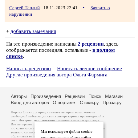
Сергей Тёплый
18.11.2023 22:41
•
Заявить о
нарушении
+
добавить замечания
На это произведение написаны
2 рецензии
, здесь
отображается последняя, остальные -
в полном
списке
.
Написать рецензию
Написать личное сообщение
Другие произведения автора Ольга Фармига
Авторы
Произведения
Рецензии
Поиск
Магазин
Вход для авторов
О портале
Стихи.ру
Проза.ру
Портал Стихи.ру предоставляет авторам возможность
свободной публикации своих литературных произведений в
сети Интернет на основании
пользовательского договора
.
Все авторские права на произведения принадлежат авторам
и охраняются
законом
. Перепечатка произведений возможна
Мы используем файлы cookie
только с согласия его автора, к которому вы можете
обратиться на его авторской странице. Ответственность за
для улучшения работы сайта.