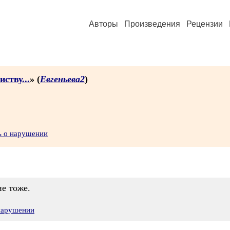
Авторы
Произведения
Рецензии
ству...
» (
Евгеньева2
)
ь о нарушении
ие тоже.
 нарушении