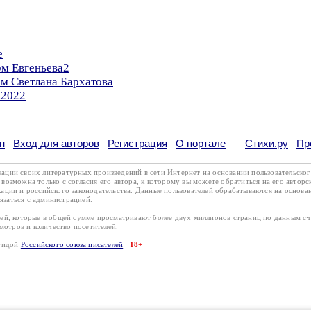
е
ом Евгеньева2
ом Светлана Бархатова
.2022
н
Вход для авторов
Регистрация
О портале
Стихи.ру
Пр
кации своих литературных произведений в сети Интернет на основании
пользовательско
возможна только с согласия его автора, к которому вы можете обратиться на его авторс
кации
и
российского законодательства
. Данные пользователей обрабатываются на основ
вязаться с администрацией
.
лей, которые в общей сумме просматривают более двух миллионов страниц по данным с
смотров и количество посетителей.
эгидой
Российского союза писателей
18+