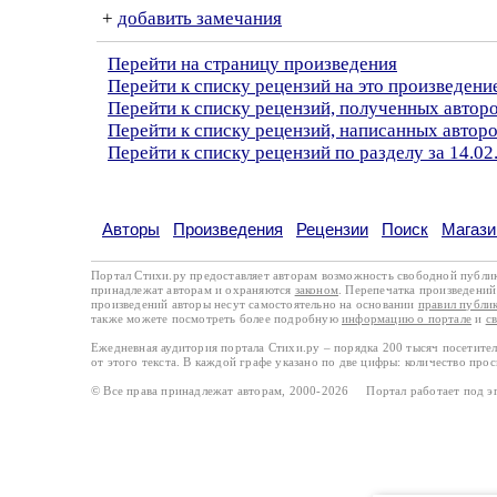
+
добавить замечания
Перейти на страницу произведения
Перейти к списку рецензий на это произведени
Перейти к списку рецензий, полученных автор
Перейти к списку рецензий, написанных автор
Перейти к списку рецензий по разделу за 14.02
Авторы
Произведения
Рецензии
Поиск
Магази
Портал Стихи.ру предоставляет авторам возможность свободной публи
принадлежат авторам и охраняются
законом
. Перепечатка произведений 
произведений авторы несут самостоятельно на основании
правил публи
также можете посмотреть более подробную
информацию о портале
и
с
Ежедневная аудитория портала Стихи.ру – порядка 200 тысяч посетите
от этого текста. В каждой графе указано по две цифры: количество про
© Все права принадлежат авторам, 2000-2026 Портал работает под 