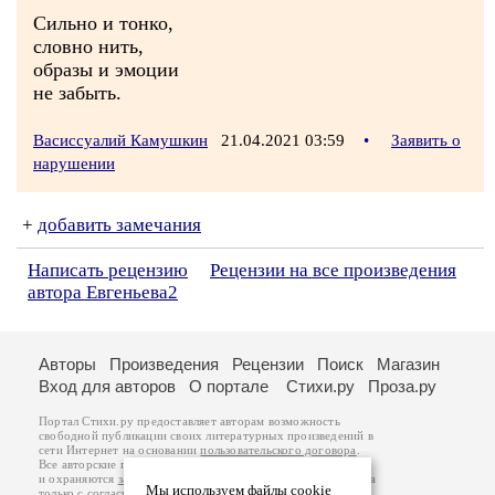
Сильно и тонко,
словно нить,
образы и эмоции
не забыть.
Васиссуалий Камушкин
21.04.2021 03:59
•
Заявить о
нарушении
+
добавить замечания
Написать рецензию
Рецензии на все произведения
автора Евгеньева2
Авторы
Произведения
Рецензии
Поиск
Магазин
Вход для авторов
О портале
Стихи.ру
Проза.ру
Портал Стихи.ру предоставляет авторам возможность
свободной публикации своих литературных произведений в
сети Интернет на основании
пользовательского договора
.
Все авторские права на произведения принадлежат авторам
и охраняются
законом
. Перепечатка произведений возможна
Мы используем файлы cookie
только с согласия его автора, к которому вы можете