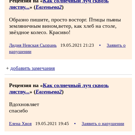
Рецензия на «
Как солнечный луч сквозь
листву...
» (
Евгеньева2
)
Образно пишите, просто восторг. Птицы пьяны
земляничным вином,ветер, как хлеб на столе,
звёздное колесо. Красиво!
Лидия Невская Сызрань
19.05.2021 21:23
•
Заявить о
нарушении
+
добавить замечания
Рецензия на «
Как солнечный луч сквозь
листву...
» (
Евгеньева2
)
Вдохновляет
спасибо
Елена Хвоя
19.05.2021 19:45
•
Заявить о нарушении