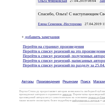
Ольга Флярковская
27.04.2019 08:04
Зая
Спасибо, Ольга! С наступающим С
Елена Семенюк -Нестеренко
27.04.2019 1
+
добавить замечания
Перейти на страницу произведения
Перейти к списку рецензий на это произведени
Перейти к списку рецензий, полученных автор
Перейти к списку рецензий, написанных автор
Перейти к списку рецензий по разделу за 25.04
Авторы
Произведения
Рецензии
Поиск
Магази
Портал Стихи.ру предоставляет авторам возможность свободной публи
принадлежат авторам и охраняются
законом
. Перепечатка произведений 
произведений авторы несут самостоятельно на основании
правил публи
также можете посмотреть более подробную
информацию о портале
и
с