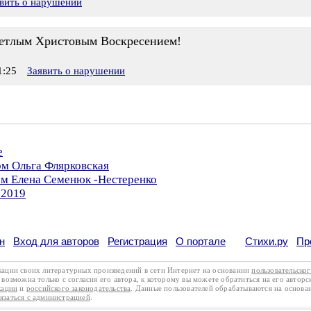
вить о нарушении
ветлым Христовым Воскресением!
1:25
Заявить о нарушении
е
ом Ольга Флярковская
ом Елена Семенюк -Нестеренко
.2019
н
Вход для авторов
Регистрация
О портале
Стихи.ру
Пр
кации своих литературных произведений в сети Интернет на основании
пользовательско
возможна только с согласия его автора, к которому вы можете обратиться на его авторс
кации
и
российского законодательства
. Данные пользователей обрабатываются на основ
вязаться с администрацией
.