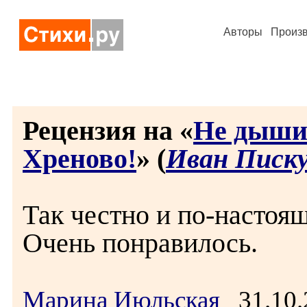
Авторы
Произ
Рецензия на «
Не дышит
Хреново!
» (
Иван Писк
Так честно и по-настоя
Очень понравилось.
Марина Июльская
31.10.