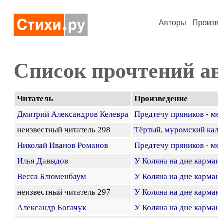
Авторы
Произ
Список прочтений а
Читатель
Произведение
Дмитрий Александров Келевра
Предтечу пряников - ме
неизвестный читатель 298
Тёртый, муромский кала
Николай Иванов Романов
Предтечу пряников - ме
Илья Давыдов
У Коляна на дне карман
Весса Блюменбаум
У Коляна на дне карман
неизвестный читатель 297
У Коляна на дне карман
Александр Богачук
У Коляна на дне карман