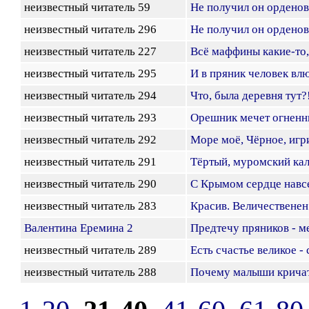
неизвестный читатель 59
Не получил он орденов.
неизвестный читатель 296
Не получил он орденов.
неизвестный читатель 227
Всё маффины какие-то, 
неизвестный читатель 295
И в пряник человек вл
неизвестный читатель 294
Что, была деревня тут?
неизвестный читатель 293
Орешник мечет огненны
неизвестный читатель 292
Море моё, Чёрное, игри
неизвестный читатель 291
Тёртый, муромский кала
неизвестный читатель 290
С Крымом сердце навсе
неизвестный читатель 283
Красив. Величественен
Валентина Еремина 2
Предтечу пряников - ме
неизвестный читатель 289
Есть счастье великое - 
неизвестный читатель 288
Почему малыши крича