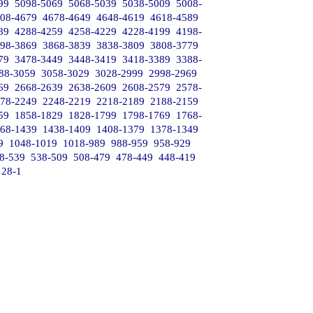
99
5098-5069
5068-5039
5038-5009
5008-
08-4679
4678-4649
4648-4619
4618-4589
89
4288-4259
4258-4229
4228-4199
4198-
98-3869
3868-3839
3838-3809
3808-3779
79
3478-3449
3448-3419
3418-3389
3388-
88-3059
3058-3029
3028-2999
2998-2969
69
2668-2639
2638-2609
2608-2579
2578-
78-2249
2248-2219
2218-2189
2188-2159
59
1858-1829
1828-1799
1798-1769
1768-
68-1439
1438-1409
1408-1379
1378-1349
9
1048-1019
1018-989
988-959
958-929
8-539
538-509
508-479
478-449
448-419
28-1