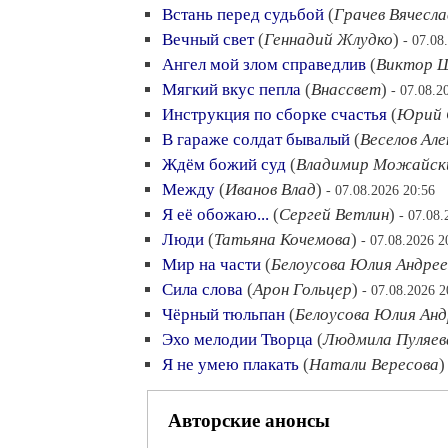
Встань перед судьбой
(
Грачев Вячесла
Вечный свет
(
Геннадий Жлудко
)
- 07.08
Ангел мой злом справедлив
(
Виктор 
Мягкий вкус пепла
(
Внассвет
)
- 07.08.2
Инструкция по сборке счастья
(
Юрий С
В гараже солдат бывалый
(
Веселов Ал
Ждём божий суд
(
Владимир Можайск
Между
(
Иванов Влад
)
- 07.08.2026 20:56
Я её обожаю...
(
Сергей Ветлин
)
- 07.08.
Люди
(
Татьяна Кочемова
)
- 07.08.2026 2
Мир на части
(
Белоусова Юлия Андрее
Сила слова
(
Арон Гольцер
)
- 07.08.2026 2
Чёрный тюльпан
(
Белоусова Юлия Анд
Эхо мелодии Творца
(
Людмила Пуляев
Я не умею плакать
(
Натали Вересова
Авторские анонсы