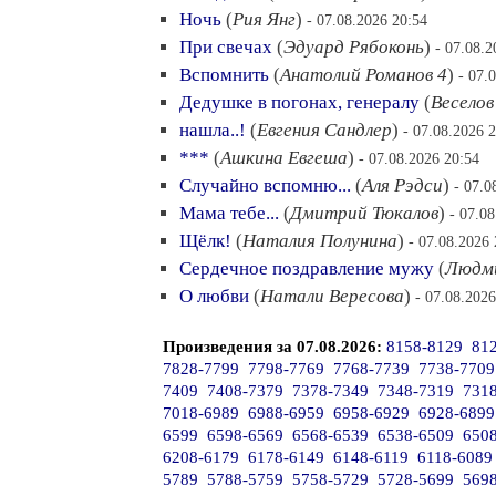
Ночь
(
Рия Янг
)
- 07.08.2026 20:54
При свечах
(
Эдуард Рябоконь
)
- 07.08.2
Вспомнить
(
Анатолий Романов 4
)
- 07.
Дедушке в погонах, генералу
(
Веселов
нашла..!
(
Евгения Сандлер
)
- 07.08.2026 
***
(
Ашкина Евгеша
)
- 07.08.2026 20:54
Случайно вспомню...
(
Аля Рэдси
)
- 07.0
Мама тебе...
(
Дмитрий Тюкалов
)
- 07.0
Щёлк!
(
Наталия Полунина
)
- 07.08.2026 
Сердечное поздравление мужу
(
Людми
О любви
(
Натали Вересова
)
- 07.08.2026
Произведения за 07.08.2026:
8158-8129
81
7828-7799
7798-7769
7768-7739
7738-7709
7409
7408-7379
7378-7349
7348-7319
731
7018-6989
6988-6959
6958-6929
6928-6899
6599
6598-6569
6568-6539
6538-6509
650
6208-6179
6178-6149
6148-6119
6118-6089
5789
5788-5759
5758-5729
5728-5699
569