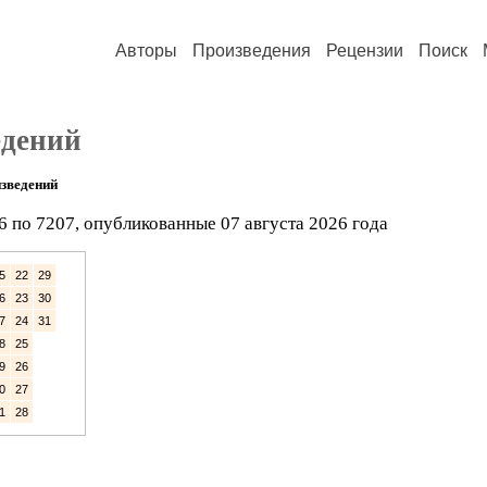
Авторы
Произведения
Рецензии
Поиск
едений
зведений
6 по 7207, опубликованные 07 августа 2026 года
5
22
29
6
23
30
7
24
31
8
25
9
26
0
27
1
28