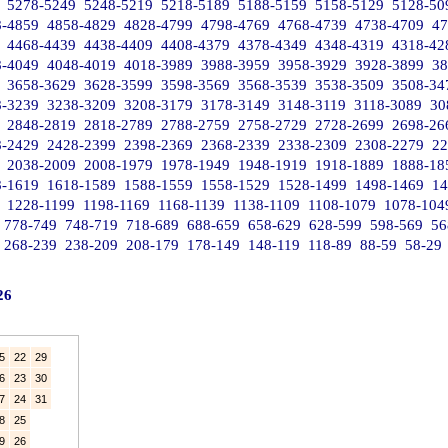
5278-5249
5248-5219
5218-5189
5188-5159
5158-5129
5128-50
8-4859
4858-4829
4828-4799
4798-4769
4768-4739
4738-4709
47
4468-4439
4438-4409
4408-4379
4378-4349
4348-4319
4318-42
8-4049
4048-4019
4018-3989
3988-3959
3958-3929
3928-3899
38
3658-3629
3628-3599
3598-3569
3568-3539
3538-3509
3508-34
8-3239
3238-3209
3208-3179
3178-3149
3148-3119
3118-3089
30
2848-2819
2818-2789
2788-2759
2758-2729
2728-2699
2698-26
8-2429
2428-2399
2398-2369
2368-2339
2338-2309
2308-2279
22
2038-2009
2008-1979
1978-1949
1948-1919
1918-1889
1888-18
8-1619
1618-1589
1588-1559
1558-1529
1528-1499
1498-1469
14
1228-1199
1198-1169
1168-1139
1138-1109
1108-1079
1078-104
778-749
748-719
718-689
688-659
658-629
628-599
598-569
56
268-239
238-209
208-179
178-149
148-119
118-89
88-59
58-29
26
5
22
29
6
23
30
7
24
31
8
25
9
26