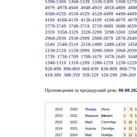
5398-5369
5368-5339
5338-5309
5308-5279
4979
4978-4949
4948-4919
4918-4889
488
4588-4559
4558-4529
4528-4499
4498-4469
4169
4168-4139
4138-4109
4108-4079
407
3778-3749
3748-3719
3718-3689
3688-3659
3359
3358-3329
3328-3299
3298-3269
326
2968-2939
2938-2909
2908-2879
2878-2849
2549
2548-2519
2518-2489
2488-2459
245
2158-2129
2128-2099
2098-2069
2068-2039
1739
1738-1709
1708-1679
1678-1649
164
1348-1319
1318-1289
1288-1259
1258-1229
928-899
898-869
868-839
838-809
808-779
418-389
388-359
358-329
328-299
298-269
Произведения за предыдущий день:
06.08.20
2013
2020
Январь
Июль
1
8
1
2014
2021
Февраль
Август
2
9
1
2015
2022
Март
Сентябрь
3
10
1
2016
2023
Апрель
Октябрь
4
11
1
2017
2024
Май
Ноябрь
5
12
1