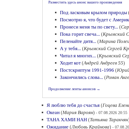
Разместить здесь анонс вашего произведения
Под ласковым крылом природы
Посмотрю я, что будет с Амери
Пронеси меня ты по свету...
(
Сар
Пока горит свеча...
(
Крымский С
Пеленайте дитя...
(
Марина Поле
А у тебя...
(
Крымский Сергей К
Читал я многих...
(
Крымский Се
Ходит кот
(
Андрей Андреев 55
)
Постскриптум 1991-1996
(
Юрий
Закончились слова...
(
Роман Анг
Продолжение ленты анонсов →
Я люблю тебя до счастья
(
Гоцева Елен
Океан
(
Мария Вароян
)
- 07.08.2026 20:55
ТАНА ХАМИ НАН
(
Татьяна Таракчян
Ожидание
(
Любовь Крайнова
)
- 07.08.2