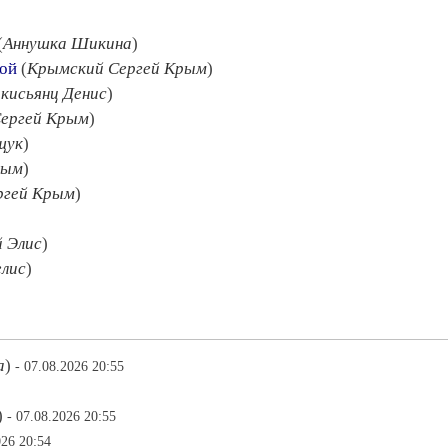
(
Аннушка Шикина
)
кой
(
Крымский Сергей Крым
)
кисьянц Денис
)
ергей Крым
)
щук
)
рым
)
ргей Крым
)
 Элис
)
елис
)
а
)
- 07.08.2026 20:55
)
- 07.08.2026 20:55
026 20:54