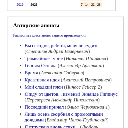
2019
2026
7
14
21
28
Авторские анонсы
Разместить здесь анонс вашего произведения
Вы сегодня, ребята, меня не судите
(
Степанов Андрей Валерьевич
)
Трамвайное турне
(
Наталия Шишкова
)
Героям Осовца
(
Александр Аргеткин
)
Время
(
Александр Саблуков
)
Креативная идея
(
Анатолий Петровичев
)
Мой сладкий плен
(
Нинесе Гейсер 2
)
Я жду от цветов... измены! Зинаиде Гиппиус
(
Переверзев Александр Николаевич
)
Последний причал
(
Ольга Чернявская 1
)
Лишь осень скорбная с промозглыми
дождями
(
Владимир Чалов-Глубинский
)
Я отпускаю вновь стихи...
(
Любовь