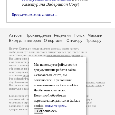
Калетурина Видершпан Сову
)
Продолжение ленты анонсов →
Авторы
Произведения
Рецензии
Поиск
Магазин
Вход для авторов
О портале
Стихи.ру
Проза.ру
Портал Стихи.ру предоставляет авторам возможность
свободной публикации своих литературных произведений в
сети Интернет на основании
пользовательского договора
.
Все авторские права на произведения принадлежат авторам
и охраняются
законом
. Перепечатка произведений возможна
Мы используем файлы cookie
только с согласия его автора, к которому вы можете
обратиться на его авторской странице. Ответственность за
для улучшения работы сайта.
тексты произведений авторы несут самостоятельно на
Оставаясь на сайте, вы
основании
правил публикации
и
законодательства
Российской Федерации
. Данные пользователей
соглашаетесь с условиями
обрабатываются на основании
Политики обработки персональных данных
.
использования файлов cookies.
Вы также можете посмотреть более подробную
информацию о портале
и
связаться с администрацией
.
Чтобы ознакомиться с
Политикой обработки
Ежедневная аудитория портала Стихи.ру – порядка 200 тысяч
посетителей, которые в общей сумме просматривают более двух
персональных данных и файлов
миллионов страниц по данным счетчика посещаемости, который
cookie,
нажмите здесь
.
расположен справа от этого текста. В каждой графе указано по две
цифры: количество просмотров и количество посетителей.
Соглашаюсь