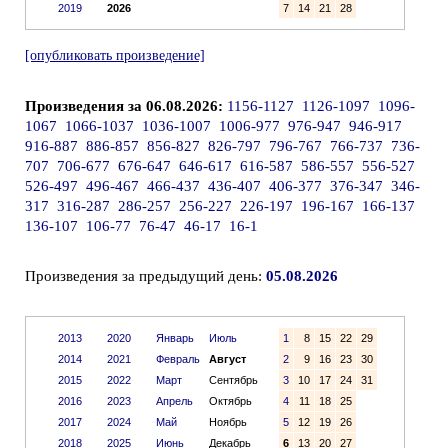
2019
2026
7
14
21
28
[опубликовать произведение]
Произведения за 06.08.2026:
1156-1127
1126-1097
1096-
1067
1066-1037
1036-1007
1006-977
976-947
946-917
916-887
886-857
856-827
826-797
796-767
766-737
736-
707
706-677
676-647
646-617
616-587
586-557
556-527
526-497
496-467
466-437
436-407
406-377
376-347
346-
317
316-287
286-257
256-227
226-197
196-167
166-137
136-107
106-77
76-47
46-17
16-1
Произведения за предыдущий день:
05.08.2026
2013
2020
Январь
Июль
1
8
15
22
29
2014
2021
Февраль
Август
2
9
16
23
30
2015
2022
Март
Сентябрь
3
10
17
24
31
2016
2023
Апрель
Октябрь
4
11
18
25
2017
2024
Май
Ноябрь
5
12
19
26
2018
2025
Июнь
Декабрь
6
13
20
27