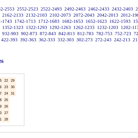
82-2553
2552-2523
2522-2493
2492-2463
2462-2433
2432-2403
2
2162-2133
2132-2103
2102-2073
2072-2043
2042-2013
2012-19
2-1743
1742-1713
1712-1683
1682-1653
1652-1623
1622-1593
15
1352-1323
1322-1293
1292-1263
1262-1233
1232-1203
1202-11
932-903
902-873
872-843
842-813
812-783
782-753
752-723
7
422-393
392-363
362-333
332-303
302-273
272-243
242-213
21
26
5
22
29
6
23
30
7
24
31
8
25
9
26
0
27
1
28