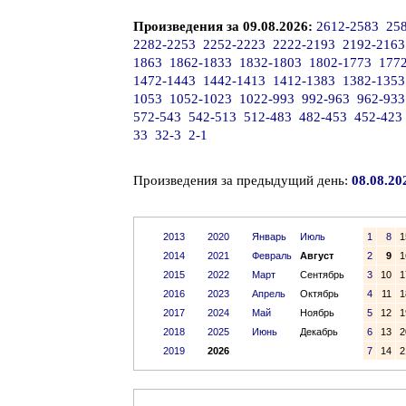
Произведения за 09.08.2026:
2612-2583
25
2282-2253
2252-2223
2222-2193
2192-2163
1863
1862-1833
1832-1803
1802-1773
177
1472-1443
1442-1413
1412-1383
1382-1353
1053
1052-1023
1022-993
992-963
962-933
572-543
542-513
512-483
482-453
452-423
33
32-3
2-1
Произведения за предыдущий день:
08.08.20
2013
2020
Январь
Июль
1
8
1
2014
2021
Февраль
Август
2
9
1
2015
2022
Март
Сентябрь
3
10
1
2016
2023
Апрель
Октябрь
4
11
1
2017
2024
Май
Ноябрь
5
12
1
2018
2025
Июнь
Декабрь
6
13
2
2019
2026
7
14
2