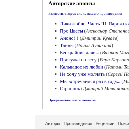
Авторские анонсы
Разместить здесь анонс вашего произведения
Лики любви. Часть III. Парижск
Про Цветы
(
Александр Степанов
Анонс!!!
(
Дмитрий Куваев
)
Тайны
(
Ирина Лучихина
)
Бескрайние дали...
(
Виктор Маг
Прогулка по лесу
(
Вера Каргопо
Кальвадос их любви
(
Натали Та
Не хочу уже молчать
(
Сергей П
Мы встречаемся раз в году...
(
Ми
Странник
(
Дмитрий Малашонок
Продолжение ленты анонсов →
Авторы
Произведения
Рецензии
Поис