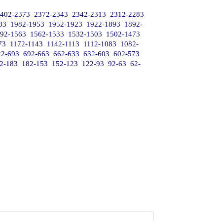
402-2373
2372-2343
2342-2313
2312-2283
83
1982-1953
1952-1923
1922-1893
1892-
92-1563
1562-1533
1532-1503
1502-1473
73
1172-1143
1142-1113
1112-1083
1082-
22-693
692-663
662-633
632-603
602-573
2-183
182-153
152-123
122-93
92-63
62-