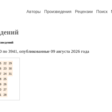
Авторы
Произведения
Рецензии
Поиск
едений
зведений
0 по 3941, опубликованные 09 августа 2026 года
5
22
29
6
23
30
7
24
31
8
25
9
26
0
27
1
28