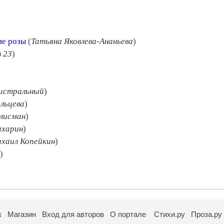
ие розы
(
Татьяна Яковлева-Ананьева
)
 23
)
истральный
)
льцева
)
лисман
)
ахарин
)
хаил Копейкин
)
)
к
Магазин
Вход для авторов
О портале
Стихи.ру
Проза.ру