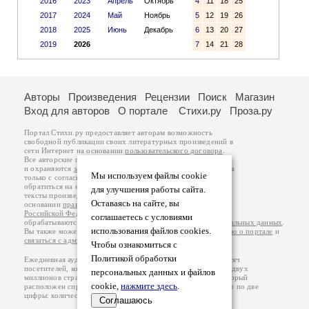
2016
2023
Апрель
Октябрь
4
11
18
25
2017
2024
Май
Ноябрь
5
12
19
26
2018
2025
Июнь
Декабрь
6
13
20
27
2019
2026
7
14
21
28
Авторы
Произведения
Рецензии
Поиск
Магазин
Вход для авторов
О портале
Стихи.ру
Проза.ру
Портал Стихи.ру предоставляет авторам возможность
свободной публикации своих литературных произведений в
сети Интернет на основании
пользовательского договора
.
Все авторские права на произведения принадлежат авторам
и охраняются
законом
. Перепечатка произведений возможна
Мы используем файлы cookie
только с согласия его автора, к которому вы можете
обратиться на его авторской странице. Ответственность за
для улучшения работы сайта.
тексты произведений авторы несут самостоятельно на
Оставаясь на сайте, вы
основании
правил публикации
и
законодательства
Российской Федерации
. Данные пользователей
соглашаетесь с условиями
обрабатываются на основании
Политики обработки персональных данных
.
использования файлов cookies.
Вы также можете посмотреть более подробную
информацию о портале
и
связаться с администрацией
.
Чтобы ознакомиться с
Политикой обработки
Ежедневная аудитория портала Стихи.ру – порядка 200 тысяч
посетителей, которые в общей сумме просматривают более двух
персональных данных и файлов
миллионов страниц по данным счетчика посещаемости, который
cookie,
нажмите здесь
.
расположен справа от этого текста. В каждой графе указано по две
цифры: количество просмотров и количество посетителей.
Соглашаюсь