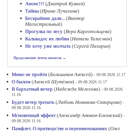
Анонс!!!
(
Дмитрий Куваев
)
Тайны
(
Ирина Лучихина
)
Бескрайние дали...
(
Виктор
Магистральный
)
Прогулка по лесу
(
Вера Каргопольцева
)
Кальвадос их любви
(
Натали Талисман
)
Не хочу уже молчать
(
Сергей Пахарин
)
Продолжение ленты анонсов →
Мимо не пройти
(
Большаков Алексей
)
- 09.08.2026 11:17
О былом
(
Алексей Шутёмов
)
- 09.08.2026 11:17
В бархатный вечер
(
Надежда Мелехова
)
- 09.08.2026
11:16
Будет ветер трепать
(
Любовь Новикова-Скворцова
)
-
09.08.2026 11:16
Мгновенный эффект
(
Александр Алюков-Елховский
)
-
09.08.2026 11:16
Памфлет. О притворстве и переименованиях
(
Олег