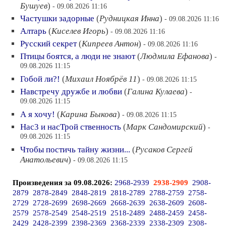
Бушуев
)
- 09.08.2026 11:16
Частушки задорные
(
Рудницкая Инна
)
- 09.08.2026 11:16
Алтарь
(
Киселев Игорь
)
- 09.08.2026 11:16
Русский секрет
(
Кипреев Антон
)
- 09.08.2026 11:16
Птицы боятся, а люди не знают
(
Людмила Ефанова
)
-
09.08.2026 11:15
Гобой ли?!
(
Михаил Ноябрёв 11
)
- 09.08.2026 11:15
Навстречу дружбе и любви
(
Галина Кулаева
)
-
09.08.2026 11:15
А я хочу!
(
Карина Быкова
)
- 09.08.2026 11:15
Нас3 и насТрой ственность
(
Марк Сандомирский
)
-
09.08.2026 11:15
Чтобы постичь тайну жизни...
(
Русаков Сергей
Анатольевич
)
- 09.08.2026 11:15
Произведения за 09.08.2026:
2968-2939
2938-2909
2908-
2879
2878-2849
2848-2819
2818-2789
2788-2759
2758-
2729
2728-2699
2698-2669
2668-2639
2638-2609
2608-
2579
2578-2549
2548-2519
2518-2489
2488-2459
2458-
2429
2428-2399
2398-2369
2368-2339
2338-2309
2308-