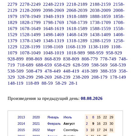
2279
2278-2249
2248-2219
2218-2189
2188-2159
2158-
2129
2128-2099
2098-2069
2068-2039
2038-2009
2008-
1979
1978-1949
1948-1919
1918-1889
1888-1859
1858-
1829
1828-1799
1798-1769
1768-1739
1738-1709
1708-
1679
1678-1649
1648-1619
1618-1589
1588-1559
1558-
1529
1528-1499
1498-1469
1468-1439
1438-1409
1408-
1379
1378-1349
1348-1319
1318-1289
1288-1259
1258-
1229
1228-1199
1198-1169
1168-1139
1138-1109
1108-
1079
1078-1049
1048-1019
1018-989
988-959
958-929
928-899
898-869
868-839
838-809
808-779
778-749
748-
719
718-689
688-659
658-629
628-599
598-569
568-539
538-509
508-479
478-449
448-419
418-389
388-359
358-
329
328-299
298-269
268-239
238-209
208-179
178-149
148-119
118-89
88-59
58-29
28-1
Произведения за предыдущий день:
08.08.2026
2013
2020
Январь
Июль
1
8
15
22
29
2014
2021
Февраль
Август
2
9
16
23
30
2015
2022
Март
Сентябрь
3
10
17
24
31