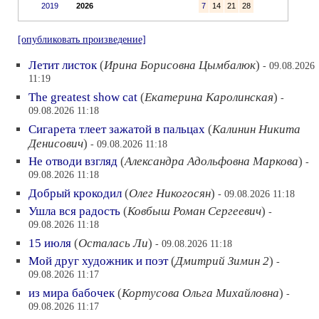
2019
2026
7
14
21
28
[опубликовать произведение]
Летит листок
(
Ирина Борисовна Цымбалюк
)
- 09.08.2026
11:19
The greatest show cat
(
Екатерина Каролинская
)
-
09.08.2026 11:18
Сигарета тлеет зажатой в пальцах
(
Калинин Никита
Денисович
)
- 09.08.2026 11:18
Не отводи взгляд
(
Александра Адольфовна Маркова
)
-
09.08.2026 11:18
Добрый крокодил
(
Олег Никогосян
)
- 09.08.2026 11:18
Ушла вся радость
(
Ковбыш Роман Сергеевич
)
-
09.08.2026 11:18
15 июля
(
Осталась Ли
)
- 09.08.2026 11:18
Мой друг художник и поэт
(
Дмитрий Зимин 2
)
-
09.08.2026 11:17
из мира бабочек
(
Кортусова Ольга Михайловна
)
-
09.08.2026 11:17