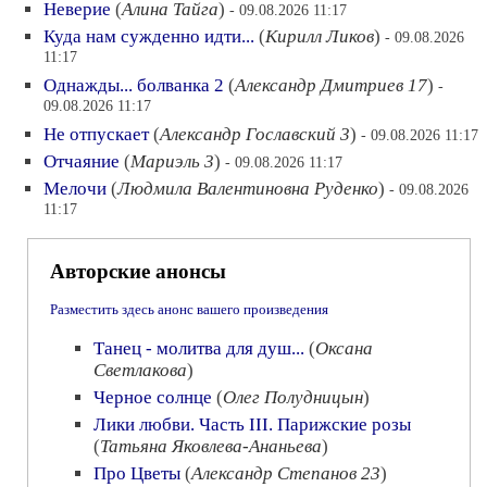
Неверие
(
Алина Тайга
)
- 09.08.2026 11:17
Куда нам сужденно идти...
(
Кирилл Ликов
)
- 09.08.2026
11:17
Однажды... болванка 2
(
Александр Дмитриев 17
)
-
09.08.2026 11:17
Не отпускает
(
Александр Гославский 3
)
- 09.08.2026 11:17
Отчаяние
(
Мариэль 3
)
- 09.08.2026 11:17
Мелочи
(
Людмила Валентиновна Руденко
)
- 09.08.2026
11:17
Авторские анонсы
Разместить здесь анонс вашего произведения
Танец - молитва для душ...
(
Оксана
Светлакова
)
Черное солнце
(
Олег Полудницын
)
Лики любви. Часть III. Парижские розы
(
Татьяна Яковлева-Ананьева
)
Про Цветы
(
Александр Степанов 23
)