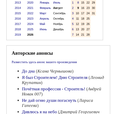
2013
2020
Январь
Июль
1
8
15
22
29
2014
2021
Февраль
Август
2
9
16
23
30
2015
2022
Март
Сентябрь
3
10
17
24
31
2016
2023
Апрель
Октябрь
4
11
18
25
2017
2024
Май
Ноябрь
5
12
19
26
2018
2025
Июнь
Декабрь
6
13
20
27
2019
2026
7
14
21
28
Авторские анонсы
Разместить здесь анонс вашего произведения
До дна
(
Ксана Чернышова
)
Я был Строителем! Дню Строителя
(
Леонид
Крупатин
)
Почётная профессия - Строитель!
(
Андрей
Новак 007
)
Не дай огню души погаснуть
(
Лариса
Гапеева
)
Дивлюсь я на небо
(
Дмитрий Георгиевич