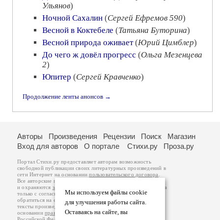
Ульянов
)
Ночной Сахалин
(
Сергей Ефремов 590
)
Весной в Коктебеле
(
Татьяна Буторина
)
Весной природа оживает
(
Юрий Цимблер
)
До чего ж довёл прогресс
(
Ольга Мезенцева
2
)
Юпитер
(
Сергей Кравченко
)
Продолжение ленты анонсов →
Авторы
Произведения
Рецензии
Поиск
Магазин
Вход для авторов
О портале
Стихи.ру
Проза.ру
Портал Стихи.ру предоставляет авторам возможность
свободной публикации своих литературных произведений в
сети Интернет на основании
пользовательского договора
.
Все авторские права на произведения принадлежат авторам
и охраняются
законом
. Перепечатка произведений возможна
Мы используем файлы cookie
только с согласия его автора, к которому вы можете
обратиться на его авторской странице. Ответственность за
для улучшения работы сайта.
тексты произведений авторы несут самостоятельно на
Оставаясь на сайте, вы
основании
правил публикации
и
законодательства
Российской Федерации
. Данные пользователей