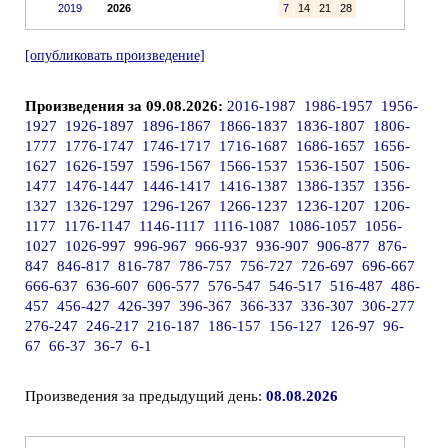
2019
2026
7
14
21
28
[опубликовать произведение]
Произведения за 09.08.2026:
2016-1987
1986-1957
1956-
1927
1926-1897
1896-1867
1866-1837
1836-1807
1806-
1777
1776-1747
1746-1717
1716-1687
1686-1657
1656-
1627
1626-1597
1596-1567
1566-1537
1536-1507
1506-
1477
1476-1447
1446-1417
1416-1387
1386-1357
1356-
1327
1326-1297
1296-1267
1266-1237
1236-1207
1206-
1177
1176-1147
1146-1117
1116-1087
1086-1057
1056-
1027
1026-997
996-967
966-937
936-907
906-877
876-
847
846-817
816-787
786-757
756-727
726-697
696-667
666-637
636-607
606-577
576-547
546-517
516-487
486-
457
456-427
426-397
396-367
366-337
336-307
306-277
276-247
246-217
216-187
186-157
156-127
126-97
96-
67
66-37
36-7
6-1
Произведения за предыдущий день:
08.08.2026