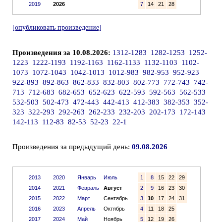
2019
2026
7
14
21
28
[опубликовать произведение]
Произведения за 10.08.2026:
1312-1283
1282-1253
1252-
1223
1222-1193
1192-1163
1162-1133
1132-1103
1102-
1073
1072-1043
1042-1013
1012-983
982-953
952-923
922-893
892-863
862-833
832-803
802-773
772-743
742-
713
712-683
682-653
652-623
622-593
592-563
562-533
532-503
502-473
472-443
442-413
412-383
382-353
352-
323
322-293
292-263
262-233
232-203
202-173
172-143
142-113
112-83
82-53
52-23
22-1
Произведения за предыдущий день:
09.08.2026
2013
2020
Январь
Июль
1
8
15
22
29
2014
2021
Февраль
Август
2
9
16
23
30
2015
2022
Март
Сентябрь
3
10
17
24
31
2016
2023
Апрель
Октябрь
4
11
18
25
2017
2024
Май
Ноябрь
5
12
19
26