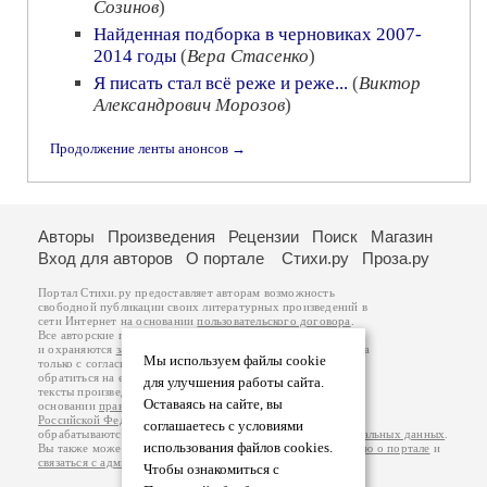
Созинов
)
Найденная подборка в черновиках 2007-
2014 годы
(
Вера Стасенко
)
Я писать стал всё реже и реже...
(
Виктор
Александрович Морозов
)
Продолжение ленты анонсов →
Авторы
Произведения
Рецензии
Поиск
Магазин
Вход для авторов
О портале
Стихи.ру
Проза.ру
Портал Стихи.ру предоставляет авторам возможность
свободной публикации своих литературных произведений в
сети Интернет на основании
пользовательского договора
.
Все авторские права на произведения принадлежат авторам
и охраняются
законом
. Перепечатка произведений возможна
Мы используем файлы cookie
только с согласия его автора, к которому вы можете
обратиться на его авторской странице. Ответственность за
для улучшения работы сайта.
тексты произведений авторы несут самостоятельно на
Оставаясь на сайте, вы
основании
правил публикации
и
законодательства
Российской Федерации
. Данные пользователей
соглашаетесь с условиями
обрабатываются на основании
Политики обработки персональных данных
.
использования файлов cookies.
Вы также можете посмотреть более подробную
информацию о портале
и
связаться с администрацией
.
Чтобы ознакомиться с