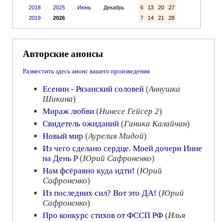
2018
2025
Июнь
Декабрь
6
13
20
27
2019
2026
7
14
21
28
Авторские анонсы
Разместить здесь анонс вашего произведения
Есенин - Рязанский соловей
(
Аннушка
Шикина
)
Мираж любви
(
Нинесе Гейсер 2
)
Свидетель ожиданий
(
Ганика Калайчан
)
Новый мир
(
Аурелия Мидой
)
Из чего сделано сердце. Моей дочери Инне
на День Р
(
Юрий Сафроненко
)
Нам фсёравно куда идти!
(
Юрий
Сафроненко
)
Из последних сил? Вот это ДА!
(
Юрий
Сафроненко
)
Про конкурс стихов от ФССП РФ
(
Илья