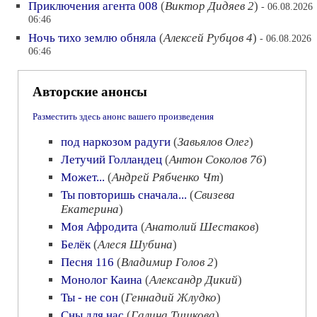
Приключения агента 008
(
Виктор Дидяев 2
)
- 06.08.2026
06:46
Ночь тихо землю обняла
(
Алексей Рубцов 4
)
- 06.08.2026
06:46
Авторские анонсы
Разместить здесь анонс вашего произведения
под наркозом радуги
(
Завьялов Олег
)
Летучий Голландец
(
Антон Соколов 76
)
Может...
(
Андрей Рябченко Чт
)
Ты повторишь сначала...
(
Свизева
Екатерина
)
Моя Афродита
(
Анатолий Шестаков
)
Белёк
(
Алеся Шубина
)
Песня 116
(
Владимир Голов 2
)
Монолог Каина
(
Александр Дикий
)
Ты - не сон
(
Геннадий Жлудко
)
Сны для нас
(
Галина Тишкова
)