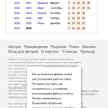
2014
2021
Февраль
Август
2
9
16
23
30
2015
2022
Март
Сентябрь
3
10
17
24
31
2016
2023
Апрель
Октябрь
4
11
18
25
2017
2024
Май
Ноябрь
5
12
19
26
2018
2025
Июнь
Декабрь
6
13
20
27
2019
2026
7
14
21
28
Авторы
Произведения
Рецензии
Поиск
Магазин
Вход для авторов
О портале
Стихи.ру
Проза.ру
Портал Стихи.ру предоставляет авторам возможность
свободной публикации своих литературных произведений в
сети Интернет на основании
пользовательского договора
.
Все авторские права на произведения принадлежат авторам
и охраняются
законом
. Перепечатка произведений возможна
Мы используем файлы cookie
только с согласия его автора, к которому вы можете
обратиться на его авторской странице. Ответственность за
для улучшения работы сайта.
тексты произведений авторы несут самостоятельно на
Оставаясь на сайте, вы
основании
правил публикации
и
законодательства
Российской Федерации
. Данные пользователей
соглашаетесь с условиями
обрабатываются на основании
Политики обработки персональных данных
.
использования файлов cookies.
Вы также можете посмотреть более подробную
информацию о портале
и
связаться с администрацией
.
Чтобы ознакомиться с
Политикой обработки
Ежедневная аудитория портала Стихи.ру – порядка 200 тысяч
посетителей, которые в общей сумме просматривают более двух