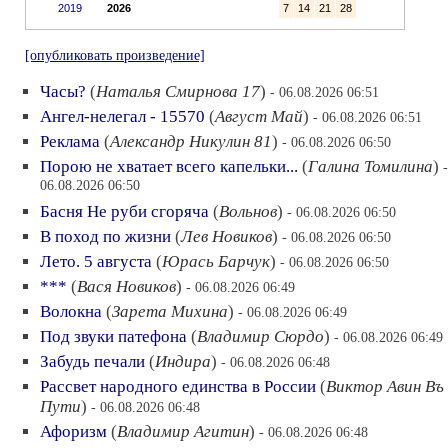
2019
2026
7
14
21
28
[опубликовать произведение]
Часы?
(
Наталья Смирнова 17
)
- 06.08.2026 06:51
Ангел-нелегал - 15570
(
Август Май
)
- 06.08.2026 06:51
Реклама
(
Александр Никулин 81
)
- 06.08.2026 06:50
Порою не хватает всего капельки...
(
Галина Томилина
)
-
06.08.2026 06:50
Басня Не руби сгоряча
(
Вольнов
)
- 06.08.2026 06:50
В поход по жизни
(
Лев Новиков
)
- 06.08.2026 06:50
Лето. 5 августа
(
Юрась Барчук
)
- 06.08.2026 06:50
***
(
Вася Новиков
)
- 06.08.2026 06:49
Волокна
(
Зарета Михина
)
- 06.08.2026 06:49
Под звуки патефона
(
Владимир Сюрдо
)
- 06.08.2026 06:49
Забудь печали
(
Индира
)
- 06.08.2026 06:48
Рассвет народного единства в России
(
Виктор Авин Въ
Пути
)
- 06.08.2026 06:48
Афоризм
(
Владимир Агитин
)
- 06.08.2026 06:48