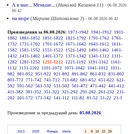
А в мае... Меньше...
(
Николай Казаков 11
)
- 06.08.2026
06:42
на море
(
Марина Шаповалова 3
)
- 06.08.2026 06:42
Произведения за 06.08.2026:
1971-1942
1941-1912
1911-
1882
1881-1852
1851-1822
1821-1792
1791-1762
1761-
1732
1731-1702
1701-1672
1671-1642
1641-1612
1611-
1582
1581-1552
1551-1522
1521-1492
1491-1462
1461-
1432
1431-1402
1401-1372
1371-1342
1341-1312
1311-
1282
1281-1252
1251-1222
1221-1192
1191-1162
1161-
1132
1131-1102
1101-1072
1071-1042
1041-1012
1011-
982
981-952
951-922
921-892
891-862
861-832
831-802
801-772
771-742
741-712
711-682
681-652
651-622
621-
592
591-562
561-532
531-502
501-472
471-442
441-412
411-382
381-352
351-322
321-292
291-262
261-232
231-
202
201-172
171-142
141-112
111-82
81-52
51-22
21-1
Произведения за предыдущий день:
05.08.2026
2013
2020
Январь
Июль
1
8
15
22
29