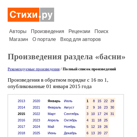
Авторы
Произведения
Рецензии
Поиск
Магазин
О портале
Вход для авторов
Произведения раздела «басни»
Рекомендуемые произведения
/
Полный список произведений
Произведения в обратном порядке с 16 по 1,
опубликованные 01 января 2015 года
2013
2020
Январь
Июль
1
8
15
22
29
2014
2021
Февраль
Август
2
9
16
23
30
2015
2022
Март
Сентябрь
3
10
17
24
31
2016
2023
Апрель
Октябрь
4
11
18
25
2017
2024
Май
Ноябрь
5
12
19
26
2018
2025
Июнь
Декабрь
6
13
20
27