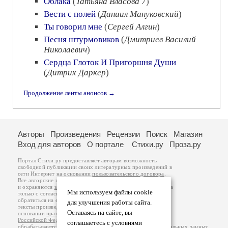
Облака
(
Татьяна Власова 7
)
Вести с полей
(
Даниил Мануковский
)
Ты говорил мне
(
Сергей Алгин
)
Песня штурмовиков
(
Дмитриев Василий
Николаевич
)
Сердца Глоток И Пригоршня Души
(
Дитрих Даркер
)
Продолжение ленты анонсов →
Авторы
Произведения
Рецензии
Поиск
Магазин
Вход для авторов
О портале
Стихи.ру
Проза.ру
Портал Стихи.ру предоставляет авторам возможность
свободной публикации своих литературных произведений в
сети Интернет на основании
пользовательского договора
.
Все авторские права на произведения принадлежат авторам
и охраняются
законом
. Перепечатка произведений возможна
Мы используем файлы cookie
только с согласия его автора, к которому вы можете
обратиться на его авторской странице. Ответственность за
для улучшения работы сайта.
тексты произведений авторы несут самостоятельно на
Оставаясь на сайте, вы
основании
правил публикации
и
законодательства
Российской Федерации
. Данные пользователей
соглашаетесь с условиями
обрабатываются на основании
Политики обработки персональных данных
.