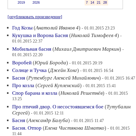
2019
2026
7
14
21
28
[опубликовать произведение]
Год Козы
(
Анатолий Иванов 4
)
- 01.01.2015 23:23
Кукушка и Ворона Басня
(
Николай Тимофеев 4
)
-
01.01.2015 22:37
Мобильная басня
(
Михаил Дмитриевич Маркин
)
-
01.01.2015 22:20
Воробей
(
Юрий Борода
)
- 01.01.2015 20:19
Солнце и Тучка
(
Джейн Хонг
)
- 01.01.2015 16:54
Басня
(
Рутенбург Алексей Михайлович
)
- 01.01.2015 16:47
Про козла
(
Сергей Купленский
)
- 01.01.2015 15:41
Спор барана и козла
(
Николай Решетнёв
)
- 01.01.2015
13:25
Про птичий двор. О несостоявшемся бое
(
Тутубалин
Сергей
)
- 01.01.2015 12:11
Басня
(
Александр Балуба
)
- 01.01.2015 11:47
Басня. Отпор
(
Елена Чистякова Шматко
)
- 01.01.2015
11:44