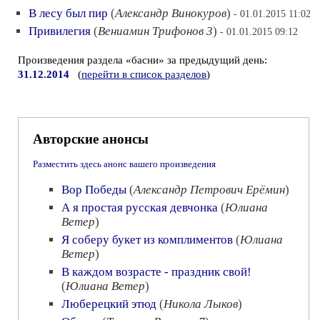
В лесу был пир
(
Александр Винокуров
)
- 01.01.2015 11:02
Привилегия
(
Вениамин Трифонов 3
)
- 01.01.2015 09:12
Произведения раздела «басни» за предыдущий день:
31.12.2014
(
перейти в список разделов
)
Авторские анонсы
Разместить здесь анонс вашего произведения
Вор Победы
(
Александр Петрович Ерёмин
)
А я простая русская девчонка
(
Юлиана
Ветер
)
Я соберу букет из комплиментов
(
Юлиана
Ветер
)
В каждом возрасте - праздник свой!
(
Юлиана Ветер
)
Люберецкий этюд
(
Никола Лыков
)