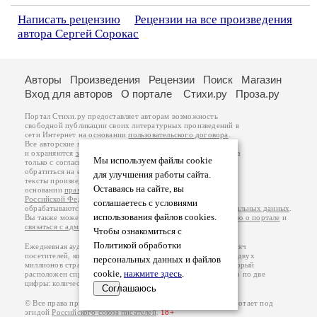
Написать рецензию
Рецензии на все произведения
автора Сергей Сорокас
Авторы
Произведения
Рецензии
Поиск
Магазин
Вход для авторов
О портале
Стихи.ру
Проза.ру
Портал Стихи.ру предоставляет авторам возможность
свободной публикации своих литературных произведений в
сети Интернет на основании
пользовательского договора
.
Все авторские права на произведения принадлежат авторам
и охраняются
законом
. Перепечатка произведений возможна
Мы используем файлы cookie
только с согласия его автора, к которому вы можете
обратиться на его авторской странице. Ответственность за
для улучшения работы сайта.
тексты произведений авторы несут самостоятельно на
Оставаясь на сайте, вы
основании
правил публикации
и
законодательства
Российской Федерации
. Данные пользователей
соглашаетесь с условиями
обрабатываются на основании
Политики обработки персональных данных
.
использования файлов cookies.
Вы также можете посмотреть более подробную
информацию о портале
и
связаться с администрацией
.
Чтобы ознакомиться с
Политикой обработки
Ежедневная аудитория портала Стихи.ру – порядка 200 тысяч
посетителей, которые в общей сумме просматривают более двух
персональных данных и файлов
миллионов страниц по данным счетчика посещаемости, который
cookie,
нажмите здесь
.
расположен справа от этого текста. В каждой графе указано по две
цифры: количество просмотров и количество посетителей.
Соглашаюсь
© Все права принадлежат авторам, 2000-2026. Портал работает под
эгидой
Российского союза писателей
.
18+