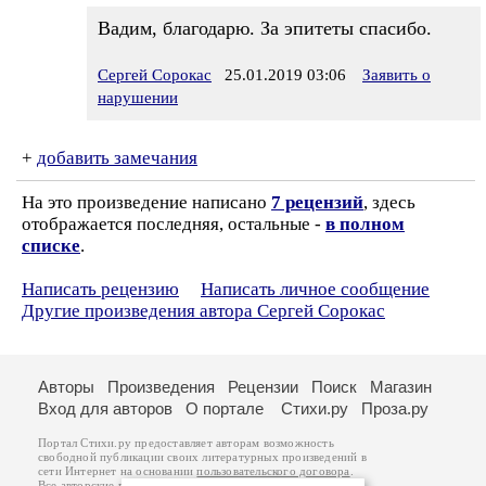
Вадим, благодарю. За эпитеты спасибо.
Сергей Сорокас
25.01.2019 03:06
Заявить о
нарушении
+
добавить замечания
На это произведение написано
7 рецензий
, здесь
отображается последняя, остальные -
в полном
списке
.
Написать рецензию
Написать личное сообщение
Другие произведения автора Сергей Сорокас
Авторы
Произведения
Рецензии
Поиск
Магазин
Вход для авторов
О портале
Стихи.ру
Проза.ру
Портал Стихи.ру предоставляет авторам возможность
свободной публикации своих литературных произведений в
сети Интернет на основании
пользовательского договора
.
Все авторские права на произведения принадлежат авторам