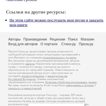
Ссылки на другие ресурсы:
На этом сайте можно послушать мои песни и заказать
мои книги
Авторы
Произведения
Рецензии
Поиск
Магазин
Вход для авторов
О портале
Стихи.ру
Проза.ру
Портал Стихи.ру предоставляет авторам возможность
свободной публикации своих литературных произведений в
сети Интернет на основании
пользовательского договора
.
Все авторские права на произведения принадлежат авторам
и охраняются
законом
. Перепечатка произведений возможна
только с согласия его автора, к которому вы можете
обратиться на его авторской странице. Ответственность за
тексты произведений авторы несут самостоятельно на
основании
правил публикации
и
законодательства
Российской Федерации
. Данные пользователей
обрабатываются на основании
Политики обработки персональных данных
.
Вы также можете посмотреть более подробную
информацию о портале
и
связаться с администрацией
.
Ежедневная аудитория портала Стихи.ру – порядка 200 тысяч
посетителей, которые в общей сумме просматривают более двух
миллионов страниц по данным счетчика посещаемости, который
расположен справа от этого текста. В каждой графе указано по две