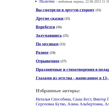
Полотно
- любовная лирика, 22.06.2013 11:3
Вы смотрели в другую сторону
(11)
Другие сказки
(11)
Вдребезги
(16)
Задумавшись
(25)
По месяцам
(12)
Разное
(24)
Отрывочное
(27)
Праздничные и стихотворения в пода
Глазами из детства - написанное в 13-
Избранные авторы:
Наталья Способина
,
Саша Бест
,
Виктор 
Сергеевна Бутко
,
Алина Альбертовна
,
Ал