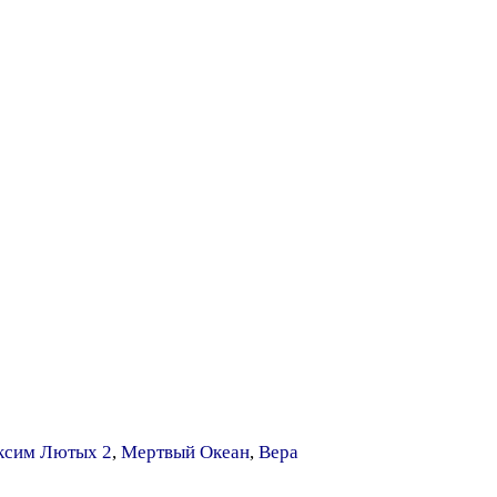
ксим Лютых 2
,
Мертвый Океан
,
Вера