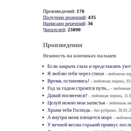
Произведений:
176
Получено рецензий
:
435
Написано рецензий
:
36
Читателей
:
23890
Произведения
Нежность на кончиках пальцев
Если закрыть глаза и представлять уют
Я люблю тебя через стихи
- любовная лир
Время, остановись!
- любовная лирика, 03
Год за годом строятся пути...
- любовная 
Давай посмеемся?
- любовная лирика, 11.
Целуй нежно мои запястья
- любовная ли
Храни тебя Господь
- без рубрики, 30.01.
А внутри меня плещется море
- любовна
У вечной весны горький привкус посл