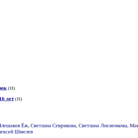
1
рок
(11)
16 лет
(11)
Плешаков Ёж
,
Светлана Севрикова
,
Светлана Лисиенкова
,
Ма
ексей Шмелев