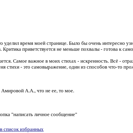
о уделил время моей странице. Было бы очень интересно уз
в. Критика приветствуется не меньше похвалы - готова к са
ишется. Самое важное в моих стихах - искренность. Всё - отр
ня стихи - это самовыражение, один из способов что-то про
Амировой А.А., что не ее, то мое.
нопка "написать личное сообщение"
в список избранных