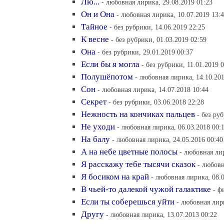
Лю...
- любовная лирика, 29.08.2019 01:23
Он и Она
- любовная лирика, 10.07.2019 13:
Тайное
- без рубрики, 14.06.2019 22:25
К весне
- без рубрики, 01.03.2019 02:59
Она
- без рубрики, 29.01.2019 00:37
Если бы я могла
- без рубрики, 11.01.2019 
Полушёпотом
- любовная лирика, 14.10.201
Сон
- любовная лирика, 14.07.2018 10:44
Секрет
- без рубрики, 03.06.2018 22:28
Нежность на кончиках пальцев
- без ру
Не уходи
- любовная лирика, 06.03.2018 00:
На балу
- любовная лирика, 24.05.2016 00:40
А на небе цветные полосы
- любовная лир
Я расскажу тебе тысячи сказок
- любовн
Я босиком на край
- любовная лирика, 08.0
В чьей-то далекой чужой галактике
- ф
Если ты соберешься уйти
- любовная лир
Другу
- любовная лирика, 13.07.2013 00:22