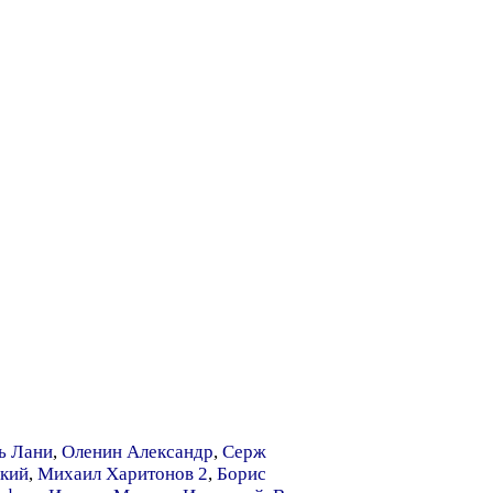
ь Лани
,
Оленин Александр
,
Серж
ский
,
Михаил Харитонов 2
,
Борис