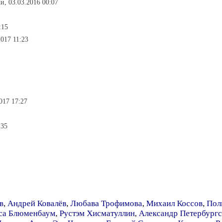
и, 03.03.2016 00:07
:15
017 11:23
017 17:27
:35
в
,
Андрей Ковалёв
,
Любава Трофимова
,
Михаил Коссов
,
Пол
са Блюменбаум
,
Рустэм Хисматуллин
,
Александр Петербург