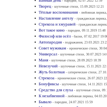
Банный день
- пародии, 02.07.2022 12:59
Творец
- шуточные стихи, 15.09.2023 12:21
Тёплые воспоминания
- любовная лирика,
Наставление ангелу
- гражданская лирика,
Стрекоза и хмуравей
- гражданская лирика
Вот такое кино
- пародии, 09.11.2019 15:48
Философ или осёл
- басни, 07.02.2017 19:0
Автопародия
- подражания, 23.03.2021 23:2
Совет мужикам
- иронические стихи, 30.04
Универсал
- шуточные стихи, 30.07.2023 14:
Маня
- шуточные стихи, 28.09.2023 18:39
Невезучий
- шуточные стихи, 15.11.2021 22
Жуть болотная
- сатирические стихи, 27.10
Стрекоза
- иронические стихи, 26.07.2023 22
Бонуфиксы
- шуточные стихи, 14.11.2021 15
Средство для слуха
- шуточные стихи, 09.
К незабвенной
- любовная лирика, 04.03.20
Бывало
- пародии, 24.07.2021 15:59