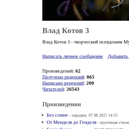
Влад Котов 3
Влад Котов 3 - творческий псевдоним 
Написать личное сообщение
Добавить 
Произведений:
62
Получено рецензий
:
865
Написано рецензий
:
200
Читателей
:
26543
Произведения
Без сомне
- пародии, 07.08.2021 14:53
От Менделя до Генделя
- шуточные стихи,