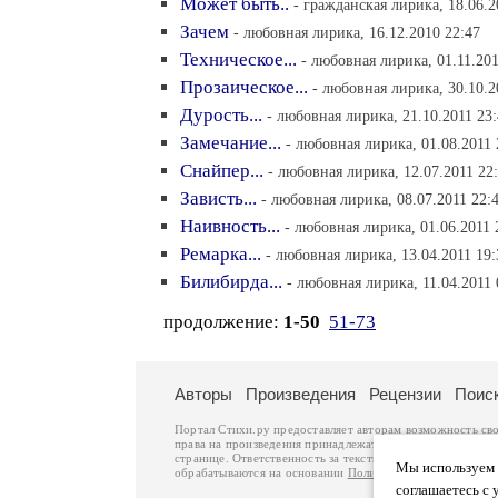
Может быть..
- гражданская лирика, 18.06.2
Зачем
- любовная лирика, 16.12.2010 22:47
Техническое...
- любовная лирика, 01.11.201
Прозаическое...
- любовная лирика, 30.10.2
Дурость...
- любовная лирика, 21.10.2011 23
Замечание...
- любовная лирика, 01.08.2011 
Снайпер...
- любовная лирика, 12.07.2011 22
Зависть...
- любовная лирика, 08.07.2011 22:
Наивность...
- любовная лирика, 01.06.2011 
Ремарка...
- любовная лирика, 13.04.2011 19:
Билибирда...
- любовная лирика, 11.04.2011 
продолжение:
1-50
51-73
Авторы
Произведения
Рецензии
Поис
Портал Стихи.ру предоставляет авторам возможность св
права на произведения принадлежат авторам и охраняют
странице. Ответственность за тексты произведений авто
Мы используем ф
обрабатываются на основании
Политики обработки перс
соглашаетесь с 