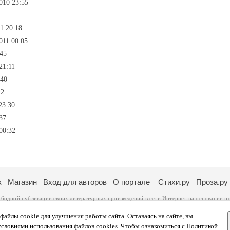
010 23:55
1 20:18
011 00:05
:45
21:11
:40
42
23:30
37
00:32
к
Магазин
Вход для авторов
О портале
Стихи.ру
Проза.ру
ободной публикации своих литературных произведений в сети Интернет на основании
п
ся
законом
. Перепечатка произведений возможна только с согласия его автора, к котором
ры несут самостоятельно на основании
правил публикации
и
законодательства Российско
айлы cookie для улучшения работы сайта. Оставаясь на сайте, вы
ональных данных
. Вы также можете посмотреть более подробную
информацию о портал
условиями использования файлов cookies. Чтобы ознакомиться с Политикой