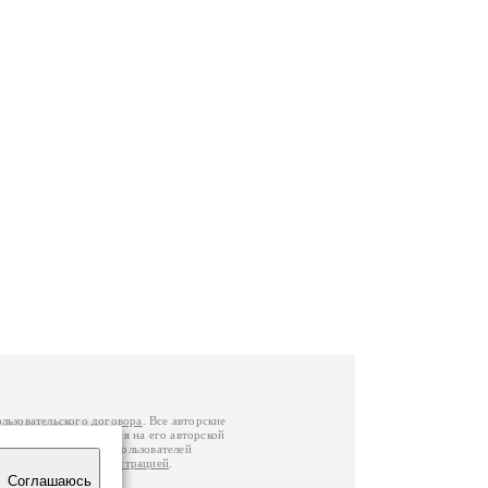
ользовательского договора
. Все авторские
у вы можете обратиться на его авторской
й Федерации
. Данные пользователей
е
и
связаться с администрацией
.
Соглашаюсь