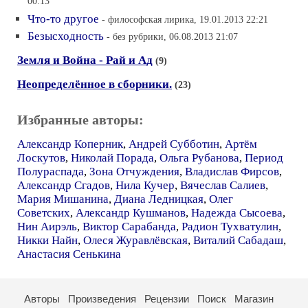
00:13
Что-то другое
- философская лирика, 19.01.2013 22:21
Безысходность
- без рубрики, 06.08.2013 21:07
Земля и Война - Рай и Ад
(9)
Неопределённое в сборники.
(23)
Избранные авторы:
Александр Коперник
,
Андрей Субботин
,
Артём
Лоскутов
,
Николай Порада
,
Ольга Рубанова
,
Период
Полураспада
,
Зона Отчуждения
,
Владислав Фирсов
,
Александр Сгадов
,
Нила Кучер
,
Вячеслав Салиев
,
Мария Мишанина
,
Диана Ледницкая
,
Олег
Советских
,
Александр Кушманов
,
Надежда Сысоева
,
Нин Аирэль
,
Виктор Сарабанда
,
Радион Тухватулин
,
Никки Найн
,
Олеся Журавлёвская
,
Виталий Сабадаш
,
Анастасия Сенькина
Авторы
Произведения
Рецензии
Поиск
Магазин