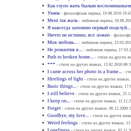
Как глупо жить былым воспоминаньем
Узник
- философская лирика, 19.08.2010 19:4
Менi так жаль
- любовная лирика, 10.08.201
Я навсегда запомню первый поцелуй...
Ничто не истинно, все ложно
- философс
Моя любовь...
- любовная лирика, 23.03.201
Не романтик я...
- любовная лирика, 17.03.
Path to broken home...
- стихи на других я
***
- стихи на других языках, 13.02.2010 00:3
I came across her photo in a frame...
- ст
Hirelings of light
- стихи на других языках,
Basic things...
- стихи на других языках, 17.
I still believe
- стихи на других языках, 25.1
I keep on...
- стихи на других языках, 11.12.
Forget
- стихи на других языках, 06.12.2009 
Goodbye, my love...
- стихи на других язык
Weird feelings
- стихи на других языках, 13
Loneliness
- стихи на других языках, 02.11.2