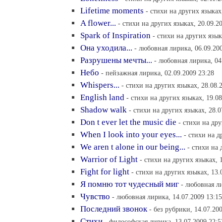
Lifetime moments
- стихи на других языках
A flower...
- стихи на других языках, 20.09.2
Spark of Inspiration
- стихи на других язык
Она уходила...
- любовная лирика, 06.09.20
Разрушены мечты...
- любовная лирика, 04
Небо
- пейзажная лирика, 02.09.2009 23:28
Whispers...
- стихи на других языках, 28.08.
English land
- стихи на других языках, 19.08
Shadow walk
- стихи на других языках, 28.0
Don t ever let the music die
- стихи на дру
When I look into your eyes...
- стихи на д
We aren t alone in our being...
- стихи на 
Warrior of Light
- стихи на других языках, 
Fight for light
- стихи на других языках, 13.
Я помню тот чудесный миг
- любовная ли
Чувство
- любовная лирика, 14.07.2009 13:15
Последний звонок
- без рубрики, 14.07.20
Стихи
- философская лирика, 13.07.2009 22:5