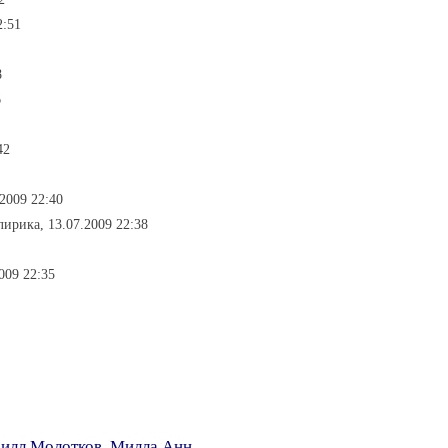
2:51
8
6
42
2009 22:40
лирика, 13.07.2009 22:38
009 22:35
илл Молотков
,
Милла Анн