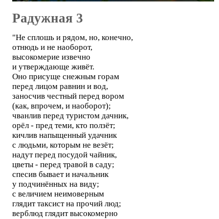
Радужная 3
"Не сплошь и рядом, но, конечно,
отнюдь и не наоборот,
высокомерие извечно
и утверждающе живёт.
Оно присуще снежным горам
перед лицом равнин и вод,
заносчив честный перед вором
(как, впрочем, и наоборот);
чванлив перед туристом дачник,
орёл - пред теми, кто ползёт;
кичлив напыщенный удачник
с людьми, которым не везёт;
надут перед посудой чайник,
цветы - перед травой в саду;
спесив бывает и начальник
у подчинённых на виду;
с величием неимоверным
глядит таксист на прочий люд;
верблюд глядит высокомерно