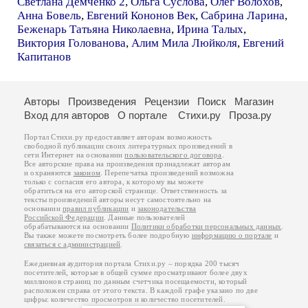
Светлана Демченко 2
,
Ольга Суслова
,
Олег Волохов
,
Анна Бовель
,
Евгений Кононов Век
,
Сабрина Ларина
,
Беженарь Татьяна Николаевна
,
Ирина Талых
,
Виктория Голованова
,
Алим Мила Люйколя
,
Евгений
Капитанов
Авторы
Произведения
Рецензии
Поиск
Магазин
Вход для авторов
О портале
Стихи.ру
Проза.ру
Портал Стихи.ру предоставляет авторам возможность
свободной публикации своих литературных произведений в
сети Интернет на основании
пользовательского договора
.
Все авторские права на произведения принадлежат авторам
и охраняются
законом
. Перепечатка произведений возможна
только с согласия его автора, к которому вы можете
обратиться на его авторской странице. Ответственность за
тексты произведений авторы несут самостоятельно на
основании
правил публикации
и
законодательства
Российской Федерации
. Данные пользователей
обрабатываются на основании
Политики обработки персональных данных
.
Вы также можете посмотреть более подробную
информацию о портале
и
связаться с администрацией
.
Ежедневная аудитория портала Стихи.ру – порядка 200 тысяч
посетителей, которые в общей сумме просматривают более двух
миллионов страниц по данным счетчика посещаемости, который
расположен справа от этого текста. В каждой графе указано по две
цифры: количество просмотров и количество посетителей.