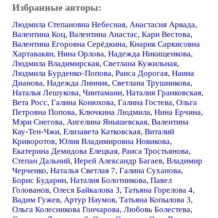
Избранные авторы:
Людмила Степановна Небесная
,
Анастасия Арвада
,
Валентина Коц
,
Валентина Анастас
,
Кари Вестова
,
Валентина Егоровна Серёдкина
,
Кнарик Саркисовна
Хартавакян
,
Нина Орлова
,
Надежда Никищенкова
,
Людмила Владимирская
,
Светлана Кужильная
,
Людмила Бурденко-Попова
,
Раиса Дорогая
,
Наина
Дианова
,
Надежда Линник
,
Светлана Трушникова
,
Наталья Лешукова
,
Чинтамани
,
Наталия Гранковская
,
Вета Росс
,
Галина Конюхова
,
Галина Гостева
,
Ольга
Петровна Попова
,
Ключкина Людмила
,
Нина Ерчина
,
Мэри Снегова
,
Ангелина Янышевская
,
Валентина
Кау-Тен-Чжи
,
Елизавета Катковская
,
Виталий
Криворотов
,
Юлия Владимировна Новикова
,
Екатерина Демидова Елецкая
,
Раиса Тростьянова
,
Степан Дальний
,
Иерей Александр Багаев
,
Владимир
Черченко
,
Наталья Светлая 7
,
Галина Суханова
,
Борис Бударин
,
Наталия Болотникова
,
Павел
Голованов
,
Олеся Байкалова 3
,
Татьяна Горелова 4
,
Вадим Гужев
,
Артур Наумов
,
Татьяна Копылова 3
,
Ольга Колесникова Гончарова
,
Любовь Болестева
,