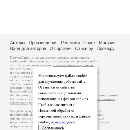
Авторы
Произведения
Рецензии
Поиск
Магазин
Вход для авторов
О портале
Стихи.ру
Проза.ру
Портал Стихи.ру предоставляет авторам возможность
свободной публикации своих литературных произведений в
сети Интернет на основании
пользовательского договора
.
Все авторские права на произведения принадлежат авторам
и охраняются
законом
. Перепечатка произведений возможна
Мы используем файлы cookie
только с согласия его автора, к которому вы можете
обратиться на его авторской странице. Ответственность за
для улучшения работы сайта.
тексты произведений авторы несут самостоятельно на
Оставаясь на сайте, вы
основании
правил публикации
и
законодательства
Российской Федерации
. Данные пользователей
соглашаетесь с условиями
обрабатываются на основании
Политики обработки персональных данных
.
использования файлов cookies.
Вы также можете посмотреть более подробную
информацию о портале
и
связаться с администрацией
.
Чтобы ознакомиться с
Политикой обработки
Ежедневная аудитория портала Стихи.ру – порядка 200 тысяч
посетителей, которые в общей сумме просматривают более двух
персональных данных и файлов
миллионов страниц по данным счетчика посещаемости, который
cookie,
нажмите здесь
.
расположен справа от этого текста. В каждой графе указано по две
цифры: количество просмотров и количество посетителей.
Соглашаюсь