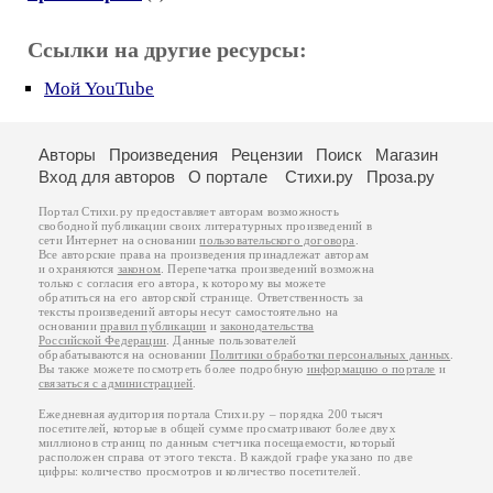
Ссылки на другие ресурсы:
Мой YouTube
Авторы
Произведения
Рецензии
Поиск
Магазин
Вход для авторов
О портале
Стихи.ру
Проза.ру
Портал Стихи.ру предоставляет авторам возможность
свободной публикации своих литературных произведений в
сети Интернет на основании
пользовательского договора
.
Все авторские права на произведения принадлежат авторам
и охраняются
законом
. Перепечатка произведений возможна
только с согласия его автора, к которому вы можете
обратиться на его авторской странице. Ответственность за
тексты произведений авторы несут самостоятельно на
основании
правил публикации
и
законодательства
Российской Федерации
. Данные пользователей
обрабатываются на основании
Политики обработки персональных данных
.
Вы также можете посмотреть более подробную
информацию о портале
и
связаться с администрацией
.
Ежедневная аудитория портала Стихи.ру – порядка 200 тысяч
посетителей, которые в общей сумме просматривают более двух
миллионов страниц по данным счетчика посещаемости, который
расположен справа от этого текста. В каждой графе указано по две
цифры: количество просмотров и количество посетителей.