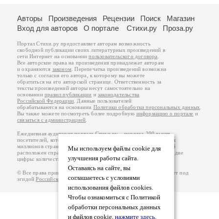
Авторы
Произведения
Рецензии
Поиск
Магазин
Вход для авторов
О портале
Стихи.ру
Проза.ру
Портал Стихи.ру предоставляет авторам возможность
свободной публикации своих литературных произведений в
сети Интернет на основании
пользовательского договора
.
Все авторские права на произведения принадлежат авторам
и охраняются
законом
. Перепечатка произведений возможна
только с согласия его автора, к которому вы можете
обратиться на его авторской странице. Ответственность за
тексты произведений авторы несут самостоятельно на
основании
правил публикации
и
законодательства
Российской Федерации
. Данные пользователей
обрабатываются на основании
Политики обработки персональных данных
.
Вы также можете посмотреть более подробную
информацию о портале
и
связаться с администрацией
.
Ежедневная аудитория портала Стихи.ру – порядка 200 тысяч
посетителей, которые в общей сумме просматривают более двух
миллионов страниц по данным счетчика посещаемости, который
Мы используем файлы cookie для
расположен справа от этого текста. В каждой графе указано по две
улучшения работы сайта.
цифры: количество просмотров и количество посетителей.
Оставаясь на сайте, вы
© Все права принадлежат авторам, 2000-2026. Портал работает под
соглашаетесь с условиями
эгидой
Российского союза писателей
.
18+
использования файлов cookies.
Чтобы ознакомиться с Политикой
обработки персональных данных
и файлов cookie,
нажмите здесь
.