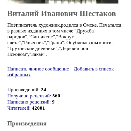
Виталий Иванович Шестаков
Поэт,писатель,художник,родился в Омске. Печатался
в разных изданиях,в том числе "Дружба
народов","Синтаксис","Вокруг
света","Ровесник","Грани". Опубликованы книги:
"Грузинские дневники","Деревни под
Псковом","Закан".
Написать личное сообщение
Добавить в список
избранных
Произведений:
24
Получено рецензий
:
560
Написано рецензий
:
9
Читателей
:
42001
Произведения