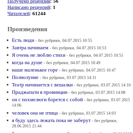
Получено рецензий
:
56
Написано рецензий
:
1
Читателей
:
61244
Произведения
Есть люди
- без рубрики, 04.07.2015 10:55
Завтра начинаем
- без рубрики, 04.07.2015 10:53
Я очень не люблю стихи
- без рубрики, 04.07.2015 10:51
когда на душе
- без рубрики, 04.07.2015 10:49
наше маленькое горе
- без рубрики, 04.07.2015 10:47
Полнолуние
- без рубрики, 03.07.2015 14:11
Театр начинается с вешалки
- без рубрики, 03.07.2015 14:10
Праджапати в провинции
- без рубрики, 03.07.2015 14:08
он с похмелюги борется с собой
- без рубрики, 03.07.2015
14:06
человек она не птица
- без рубрики, 03.07.2015 14:03
я буду здесь лежать пока не заберут
- без рубрики,
28.06.2015 21:44