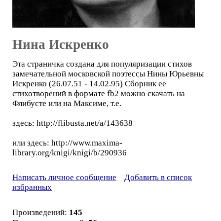
Нина Искренко
Эта страничка создана для популяризации стихов
замечательной московской поэтессы Нины Юрьевны
Искренко (26.07.51 - 14.02.95) Сборник ее
стихотворений в формате fb2 можно скачать на
Флибусте или на Максиме, т.е.
здесь: http://flibusta.net/a/143638
или здесь: http://www.maxima-
library.org/knigi/knigi/b/290936
Написать личное сообщение
Добавить в список
избранных
Произведений:
145