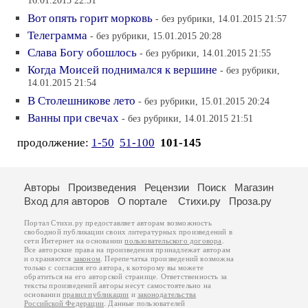
16.01.2015 22:31
Вот опять горит морковь
- без рубрики, 14.01.2015 21:57
Телеграмма
- без рубрики, 15.01.2015 20:28
Слава Богу обошлось
- без рубрики, 14.01.2015 21:55
Когда Моисей поднимался к вершине
- без рубрики,
14.01.2015 21:54
В Столешникове лето
- без рубрики, 15.01.2015 20:24
Ванны при свечах
- без рубрики, 14.01.2015 21:51
продолжение:
1-50
51-100
101-145
Авторы
Произведения
Рецензии
Поиск
Магазин
Вход для авторов
О портале
Стихи.ру
Проза.ру
Портал Стихи.ру предоставляет авторам возможность
свободной публикации своих литературных произведений в
сети Интернет на основании
пользовательского договора
.
Все авторские права на произведения принадлежат авторам
и охраняются
законом
. Перепечатка произведений возможна
только с согласия его автора, к которому вы можете
обратиться на его авторской странице. Ответственность за
тексты произведений авторы несут самостоятельно на
основании
правил публикации
и
законодательства
Российской Федерации
. Данные пользователей