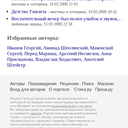
мистика и эзотерика, 19.03.2009 21:01
Детство Гамлета
- мистика и эзотерика, 19.03.2009 20:42
Восхитительный вечер был полон улыбок и звуков,..
-
любовная лирика, 15.03.2009 22:58
Избранные авторы:
Иванов Георгий
,
Аминад Шполянский
,
Маковский
Сергей
,
Перец Маркиш
,
Арсений Несмелов
,
Анна
Присманова
,
Владислав Ходасевич
,
Анатолий
Штейгер
Авторы
Произведения
Рецензии
Поиск
Магазин
Вход для авторов
О портале
Стихи.ру
Проза.ру
Портал Стихи.ру предоставляет авторам возможность
свободной публикации своих литературных произведений в
сети Интернет на основании
пользовательского договора
.
Все авторские права на произведения принадлежат авторам
и охраняются
законом
. Перепечатка произведений возможна
только с согласия его автора, к которому вы можете
обратиться на его авторской странице. Ответственность за
тексты произведений авторы несут самостоятельно на