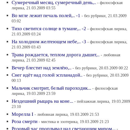
Сумеречный месяц, сумеречный день,..
- философская
лирика, 21.03.2009 03:55
Во мгле лежит печаль полей,.. -1
- без рубрики, 21.03.2009
03:02
Тихо светится солнце в тумане,.. -2
- философская лирика,
21.03.2009 03:24
На холодном желтеющем небе,.. -3
- философская лирика,
21.03.2009 03:43
Трава рождается, теплом дорога дышит,..
- любовная
лирика, 21.03.2009 02:45
Вечер блестит над землёю,..
- без рубрики, 20.03.2009 00:22
Снег идёт над голой эспланадой..
- без рубрики, 20.03.2009
00:13
Мальчик смотрит, белый пароходик...
- философская
лирика, 19.03.2009 23:59
Нездешний рыцарь на коне...
- пейзажная лирика, 19.03.2009
23:10
Морелла I
- любовная лирика, 19.03.2009 21:53
Роза смерти
- мистика и эзотерика, 19.03.2009 21:23
Розовый час проплывал над светающим миром...
-