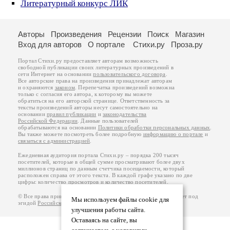
Литературный конкурс ЛИК
Авторы
Произведения
Рецензии
Поиск
Магазин
Вход для авторов
О портале
Стихи.ру
Проза.ру
Портал Стихи.ру предоставляет авторам возможность
свободной публикации своих литературных произведений в
сети Интернет на основании
пользовательского договора
.
Все авторские права на произведения принадлежат авторам
и охраняются
законом
. Перепечатка произведений возможна
только с согласия его автора, к которому вы можете
обратиться на его авторской странице. Ответственность за
тексты произведений авторы несут самостоятельно на
основании
правил публикации
и
законодательства
Российской Федерации
. Данные пользователей
обрабатываются на основании
Политики обработки персональных данных
.
Вы также можете посмотреть более подробную
информацию о портале
и
связаться с администрацией
.
Ежедневная аудитория портала Стихи.ру – порядка 200 тысяч
посетителей, которые в общей сумме просматривают более двух
миллионов страниц по данным счетчика посещаемости, который
расположен справа от этого текста. В каждой графе указано по две
цифры: количество просмотров и количество посетителей.
© Все права принадлежат авторам, 2000-2026. Портал работает под
Мы используем файлы cookie для
эгидой
Российского союза писателей
.
18+
улучшения работы сайта.
Оставаясь на сайте, вы