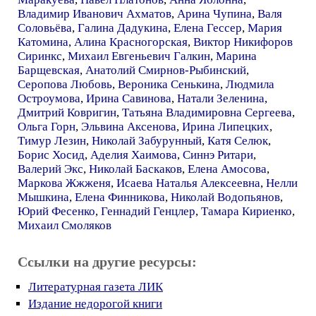
Владимир Иванович Ахматов
,
Арина Чупина
,
Валя
Соловьёва
,
Галина Дадукина
,
Елена Гессер
,
Мария
Катомина
,
Алина Красногорская
,
Виктор Никифоров
Сиринкс
,
Михаил Евгеньевич Галкин
,
Марина
Барщевская
,
Анатолий Смирнов-Рыбинский
,
Серопова Любовь
,
Вероника Сенькина
,
Людмила
Остроумова
,
Ирина Савинова
,
Натали Зеленина
,
Дмитрий Ковригин
,
Татьяна Владимировна Сергеева
,
Ольга Горн
,
Эльвина Аксенова
,
Ирина Липецких
,
Тимур Лезин
,
Николай Забурунный
,
Катя Селюк
,
Борис Хосид
,
Аделия Хаимова
,
Синнэ Ритари
,
Валерий Экс
,
Николай Баскаков
,
Елена Амосова
,
Маркова Жжженя
,
Исаева Наталья Алексеевна
,
Нелли
Мышкина
,
Елена Финникова
,
Николай Водопьянов
,
Юрий Фесенко
,
Геннадий Генцлер
,
Тамара Кириенко
,
Михаил Смоляков
Ссылки на другие ресурсы:
Литературная газета ЛИК
Издание недорогой книги