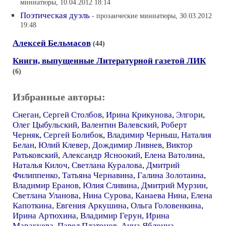
миниатюры, 10.04.2012 18:14
Поэтическая дуэль
- прозаические миниатюры, 30.03.2012
19:48
Алексей Бельмасов
(44)
Книги, выпущенные Литературной газетой ЛИК
(6)
Избранные авторы:
Снеган
,
Сергей Столбов
,
Ирина Крикунова
,
Элгори
,
Олег Цыбульский
,
Валентин Валевский
,
Роберт
Черняк
,
Сергей Болибок
,
Владимир Черныш
,
Наталия
Белан
,
Юлий Клевер
,
Дождимир Ливнев
,
Виктор
Ратьковский
,
Александр Ясноокий
,
Елена Ватолина
,
Наталья Килоч
,
Светлана Куралова
,
Дмитрий
Филиппенко
,
Татьяна Чернавина
,
Галина Золотаина
,
Владимир Еранов
,
Юлия Сливина
,
Дмитрий Мурзин
,
Светлана Уланова
,
Нина Сурова
,
Канаева Нина
,
Елена
Капоткина
,
Евгения Аркушина
,
Ольга Головенкина
,
Ирина Артюхина
,
Владимир Герун
,
Ирина
Маракуева
,
Павел Платонов
,
Анна Яблонна
,