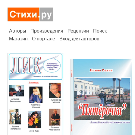
Авторы
Произведения
Рецензии
Поиск
Магазин
О портале
Вход для авторов