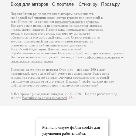
Вход для авторов
О портале
Стихи.ру
Проза.ру
Портал Стихи.ру предоставляет авторам возможность
свободной публикации своих литературных произведений в
сети Интернет на основании
пользовательского договора
.
Все авторские права на произведения принадлежат авторам
и охраняются
законом
. Перепечатка произведений возможна
только с согласия его автора, к которому вы можете
обратиться на его авторской странице. Ответственность за
тексты произведений авторы несут самостоятельно на
основании
правил публикации
и
законодательства
Российской Федерации
. Данные пользователей
обрабатываются на основании
Политики обработки персональных данных
.
Вы также можете посмотреть более подробную
информацию о портале
и
связаться с администрацией
.
Ежедневная аудитория портала Стихи.ру – порядка 200 тысяч
посетителей, которые в общей сумме просматривают более двух
миллионов страниц по данным счетчика посещаемости, который
расположен справа от этого текста. В каждой графе указано по две
цифры: количество просмотров и количество посетителей.
© Все права принадлежат авторам, 2000-2026. Портал работает под
эгидой
Российского союза писателей
.
18+
Мы используем файлы cookie для
улучшения работы сайта.