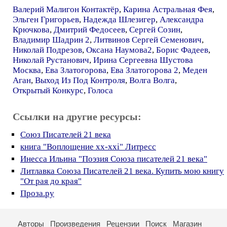
Валерий Малигон Контактёр
,
Карина Астральная Фея
,
Эльген Григорьев
,
Надежда Шлезигер
,
Александра
Крючкова
,
Дмитрий Федосеев
,
Сергей Созин
,
Владимир Шадрин 2
,
Литвинов Сергей Семенович
,
Николай Подрезов
,
Оксана Наумова2
,
Борис Фадеев
,
Николай Рустанович
,
Ирина Сергеевна Шустова
Москва
,
Ева Златогорова
,
Ева Златогорова 2
,
Меден
Аган
,
Выход Из Под Контроля
,
Волга Волга
,
Открытый Конкурс
,
Голоса
Ссылки на другие ресурсы:
Союз Писателей 21 века
книга "Воплощение xx-xxi" Литресс
Инесса Ильина "Поэзия Союза писателей 21 века"
Литлавка Союза Писателей 21 века. Купить мою книгу
"От рая до края"
Проза.ру
Авторы
Произведения
Рецензии
Поиск
Магазин