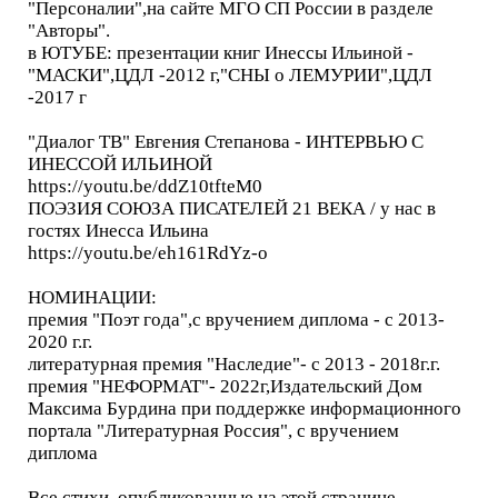
"Персоналии",на сайте МГО СП России в разделе
"Авторы".
в ЮТУБЕ: презентации книг Инессы Ильиной -
"МАСКИ",ЦДЛ -2012 г,"СНЫ о ЛЕМУРИИ",ЦДЛ
-2017 г
"Диалог ТВ" Евгения Степанова - ИНТЕРВЬЮ С
ИНЕССОЙ ИЛЬИНОЙ
https://youtu.be/ddZ10tfteM0
ПОЭЗИЯ СОЮЗА ПИСАТЕЛЕЙ 21 ВЕКА / у нас в
гостях Инесса Ильина
https://youtu.be/eh161RdYz-o
НОМИНАЦИИ:
премия "Поэт года",с вручением диплома - с 2013-
2020 г.г.
литературная премия "Наследие"- с 2013 - 2018г.г.
премия "НЕФОРМАТ"- 2022г,Издательский Дом
Максима Бурдина при поддержке информационного
портала "Литературная Россия", с вручением
диплома
Все стихи, опубликованные на этой странице,