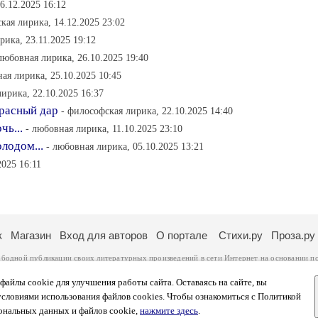
6.12.2025 16:12
кая лирика, 14.12.2025 23:02
рика, 23.11.2025 19:12
любовная лирика, 26.10.2025 19:40
ая лирика, 25.10.2025 10:45
ирика, 22.10.2025 16:37
красный дар
- философская лирика, 22.10.2025 14:40
чь...
- любовная лирика, 11.10.2025 23:10
олодом...
- любовная лирика, 05.10.2025 13:21
2025 16:11
к
Магазин
Вход для авторов
О портале
Стихи.ру
Проза.ру
ободной публикации своих литературных произведений в сети Интернет на основании
п
ся
законом
. Перепечатка произведений возможна только с согласия его автора, к котором
ры несут самостоятельно на основании
правил публикации
и
законодательства Российско
айлы cookie для улучшения работы сайта. Оставаясь на сайте, вы
ональных данных
. Вы также можете посмотреть более подробную
информацию о портал
условиями использования файлов cookies. Чтобы ознакомиться с Политикой
тысяч посетителей, которые в общей сумме просматривают более двух миллионов страни
ональных данных и файлов cookie,
нажмите здесь
.
афе указано по две цифры: количество просмотров и количество посетителей.