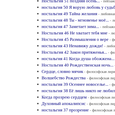
Ностальгия 51 поздняя осень...
- пейзаж
ностальгия 50 Я ворую любовь у судь
ностальгия 49 Тайна желания
- любовная
ностальгия 48 Ты - мгновенье моё...
- л
ностальгия 47 Заметает зима...
- пейзажн
Ностальгия 46 Не хватает тебя мне
- л
Ностальгия 45 Размышления о вере
- ф
ностальгия 43 Ненавижу дожди!
- любо
Ностальгия 42 Закон притяженья...
- фи
ностальгия 41 Когда душа обожжена...
Ностальгия 40 Рождественская ночь...
Сердце, словно мячик
- философская лири
Волшебство Рождества
- философская лир
ностальгия 39 Осеннее новоселье...
- ф
ностальгия 38 Её лишь никто не любил.
Когда прозрею сердцем
- философская ли
Духовный апокалипсис
- философская лир
ностальгия 37 прозрение
- философская л