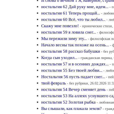
И снова о вечном 1 Я, наверное, странн
ностальгия 62 Дай руку мне, идем...
- 
ностальгия 61 Теперь прощай...
- любовн
ностальгия 60 Всё, что ты любил...
- лю
Скажу мне повезло!
- иронические стихи, 
ностальгия 59 я ловила снег...
- философс
Мы пережили зиму эту...
- философская ли
Начало весны так похоже на осень...
- 
ностальгия 58 рассказ бабушки
- без ру
Когда сын уходил...
- гражданская лирика, 
ностальгия 57 и в осенних дождях...
- 
ностальгия 55 Без твоей любви...
- любо
Ностальгия 56 пусть падает снег...
- пей
твой февраль
- без рубрики, 26.02.2026 11:3
ностальгия 54 Вечер сменяет день
- пе
ностальгия 53 На аллеях уснувшего са
ностальгия 52 Золотая рыбка
- любовная
Вы слышали, как плакала земля?
- граж