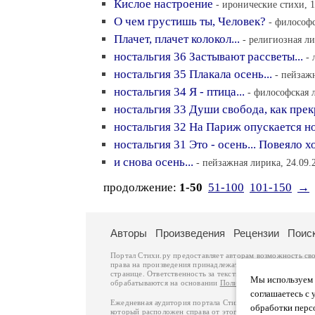
Кислое настроение
- иронические стихи, 1
О чем грустишь ты, Человек?
- философс
Плачет, плачет колокол...
- религиозная ли
ностальгия 36 Застывают рассветы...
- 
ностальгия 35 Плакала осень...
- пейзажн
ностальгия 34 Я - птица...
- философская л
ностальгия 33 Души свобода, как пре
ностальгия 32 На Париж опускается но
ностальгия 31 Это - осень... Повеяло х
и снова осень...
- пейзажная лирика, 24.09.
продолжение:
1-50
51-100
101-150
→
Авторы
Произведения
Рецензии
Поис
Портал Стихи.ру предоставляет авторам возможность св
права на произведения принадлежат авторам и охраняют
странице. Ответственность за тексты произведений авто
Мы используем ф
обрабатываются на основании
Политики обработки перс
соглашаетесь с 
Ежедневная аудитория портала Стихи.ру – порядка 200 
обработки перс
который расположен справа от этого текста. В каждой гр