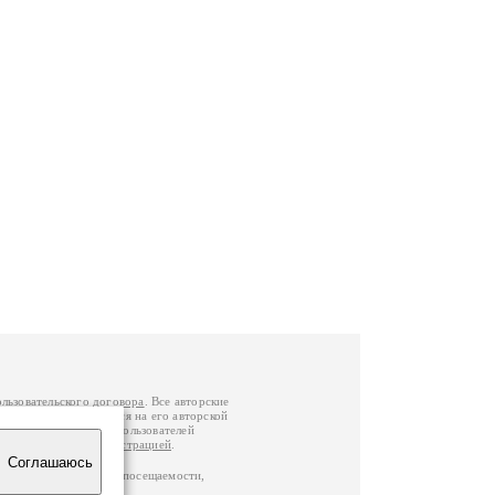
ользовательского договора
. Все авторские
у вы можете обратиться на его авторской
й Федерации
. Данные пользователей
е
и
связаться с администрацией
.
Соглашаюсь
ц по данным счетчика посещаемости,