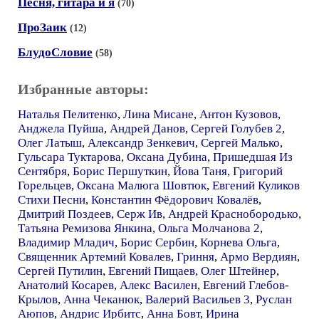
Песня, гитара и я
(70)
ПроЗаик
(12)
БлудоСловие
(58)
Избранные авторы:
Наталья Пелитенко
,
Лина Мисане
,
Антон Кузовов
,
Анджела Пуйша
,
Андрей Данов
,
Сергей Голубев 2
,
Олег Латыш
,
Александр Зенкевич
,
Сергей Малько
,
Гульсара Туктарова
,
Оксана Дубина
,
Пришедшая Из
Сентября
,
Борис Першуткин
,
Йова Таня
,
Григорий
Горельцев
,
Оксана Малюга Шовтюк
,
Евгений Куликов
Стихи Песни
,
Константин Фёдорович Ковалёв
,
Дмитрий Поздеев
,
Серж Ив
,
Андрей Краснобородько
,
Татьяна Ремизова Янкина
,
Ольга Молчанова 2
,
Владимир Младич
,
Борис Сербин
,
Корнева Ольга
,
Священник Артемий Ковалев
,
Гриння
,
Армо Вердиян
,
Сергей Путилин
,
Евгений Пищаев
,
Олег Штейнер
,
Анатолий Косарев
,
Алекс Василен
,
Евгений Глебов-
Крылов
,
Анна Чеканюк
,
Валерий Васильев 3
,
Руслан
Аюпов
,
Андрис Ирбитс
,
Анна Бовт
,
Ирина