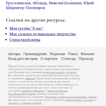
Ерусалимская
,
Абзэндр
,
Николай Балакшин
,
Юрий
Шпрингер-Тихомиров
Ссылки на другие ресурсы:
Моя группа "9 час"
Мое сольное музыкальное творчество
Стихи моей жены
Авторы
Произведения
Рецензии
Поиск
Магазин
Вход для авторов
О портале
Стихи.ру
Проза.ру
Портал Стихи.ру предоставляет авторам возможность
свободной публикации своих литературных произведений в
сети Интернет на основании
пользовательского договора
.
Все авторские права на произведения принадлежат авторам
и охраняются
законом
. Перепечатка произведений возможна
только с согласия его автора, к которому вы можете
обратиться на его авторской странице. Ответственность за
тексты произведений авторы несут самостоятельно на
основании
правил публикации
и
законодательства
Российской Федерации
. Данные пользователей
обрабатываются на основании
Политики обработки персональных данных
.
Вы также можете посмотреть более подробную
информацию о портале
и
связаться с администрацией
.