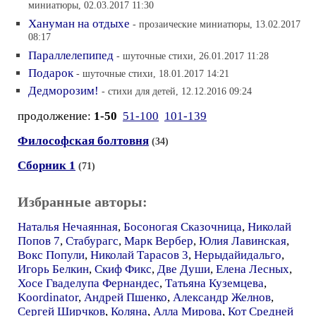
миниатюры, 02.03.2017 11:30
Хануман на отдыхе
- прозаические миниатюры, 13.02.2017
08:17
Параллелепипед
- шуточные стихи, 26.01.2017 11:28
Подарок
- шуточные стихи, 18.01.2017 14:21
Дедморозим!
- стихи для детей, 12.12.2016 09:24
продолжение:
1-50
51-100
101-139
Философская болтовня
(34)
Сборник 1
(71)
Избранные авторы:
Наталья Нечаянная
,
Босоногая Сказочница
,
Николай
Попов 7
,
Стабурагс
,
Марк Вербер
,
Юлия Лавинская
,
Вокс Попули
,
Николай Тарасов 3
,
Нерыдайидальго
,
Игорь Белкин
,
Скиф Фикс
,
Две Души
,
Елена Лесных
,
Хосе Гваделупа Фернандес
,
Татьяна Куземцева
,
Koordinator
,
Андрей Пшенко
,
Александр Желнов
,
Сергей Ширчков
,
Коляна
,
Алла Мирова
,
Кот Средней