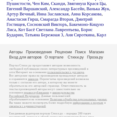
Пушистости
,
Чен Ким
,
Сканди
,
Звягинуш Крася Цы
,
Евгений Варшавский
,
Александр Басейн
,
Ванька Жук
,
Артур Вечный
,
Инна Заславская
,
Анна Корсакова
,
Анастасия Гирш
,
Смарагда Вторая
,
Дмитрий
Гостищев
,
Сосновский Викторъ
,
Бакемоно-Кицунэ
Лиса
,
Кот Басё Светлана Лаврентьева
,
Борис
Бударин
,
Татьяна Бережная 3
,
Аня Сироткина
,
Карл
Авторы
Произведения
Рецензии
Поиск
Магазин
Вход для авторов
О портале
Стихи.ру
Проза.ру
Портал Стихи.ру предоставляет авторам возможность
свободной публикации своих литературных произведений в
сети Интернет на основании
пользовательского договора
.
Все авторские права на произведения принадлежат авторам
и охраняются
законом
. Перепечатка произведений возможна
только с согласия его автора, к которому вы можете
обратиться на его авторской странице. Ответственность за
тексты произведений авторы несут самостоятельно на
основании
правил публикации
и
законодательства
Российской Федерации
. Данные пользователей
обрабатываются на основании
Политики обработки персональных данных
.
Вы также можете посмотреть более подробную
информацию о портале
и
связаться с администрацией
.
Ежедневная аудитория портала Стихи.ру – порядка 200 тысяч
посетителей, которые в общей сумме просматривают более двух