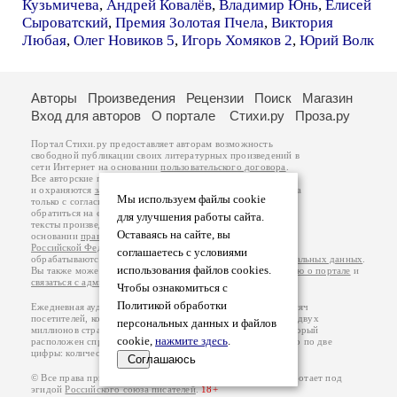
Кузьмичева
,
Андрей Ковалёв
,
Владимир Юнь
,
Елисей
Сыроватский
,
Премия Золотая Пчела
,
Виктория
Любая
,
Олег Новиков 5
,
Игорь Хомяков 2
,
Юрий Волк
Авторы
Произведения
Рецензии
Поиск
Магазин
Вход для авторов
О портале
Стихи.ру
Проза.ру
Портал Стихи.ру предоставляет авторам возможность
свободной публикации своих литературных произведений в
сети Интернет на основании
пользовательского договора
.
Все авторские права на произведения принадлежат авторам
и охраняются
законом
. Перепечатка произведений возможна
Мы используем файлы cookie
только с согласия его автора, к которому вы можете
обратиться на его авторской странице. Ответственность за
для улучшения работы сайта.
тексты произведений авторы несут самостоятельно на
Оставаясь на сайте, вы
основании
правил публикации
и
законодательства
Российской Федерации
. Данные пользователей
соглашаетесь с условиями
обрабатываются на основании
Политики обработки персональных данных
.
использования файлов cookies.
Вы также можете посмотреть более подробную
информацию о портале
и
связаться с администрацией
.
Чтобы ознакомиться с
Политикой обработки
Ежедневная аудитория портала Стихи.ру – порядка 200 тысяч
посетителей, которые в общей сумме просматривают более двух
персональных данных и файлов
миллионов страниц по данным счетчика посещаемости, который
cookie,
нажмите здесь
.
расположен справа от этого текста. В каждой графе указано по две
цифры: количество просмотров и количество посетителей.
Соглашаюсь
© Все права принадлежат авторам, 2000-2026. Портал работает под
эгидой
Российского союза писателей
.
18+