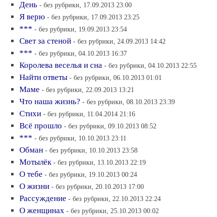
День
- без рубрики, 17.09.2013 23:00
Я верю
- без рубрики, 17.09.2013 23:25
***
- без рубрики, 19.09.2013 23:54
Свет за стеной
- без рубрики, 24.09.2013 14:42
***
- без рубрики, 04.10.2013 16:37
Королева веселья и сна
- без рубрики, 04.10.2013 22:55
Найти ответы
- без рубрики, 06.10.2013 01:01
Маме
- без рубрики, 22.09.2013 13:21
Что наша жизнь?
- без рубрики, 08.10.2013 23:39
Стихи
- без рубрики, 11.04.2014 21:16
Всё прошло
- без рубрики, 09.10.2013 08:52
***
- без рубрики, 10.10.2013 23:11
Обман
- без рубрики, 10.10.2013 23:58
Мотылёк
- без рубрики, 13.10.2013 22:19
О тебе
- без рубрики, 19.10.2013 00:24
О жизни
- без рубрики, 20.10.2013 17:00
Рассуждение
- без рубрики, 22.10.2013 22:24
О женщинах
- без рубрики, 25.10.2013 00:02