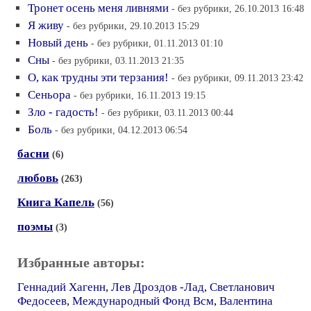
Тронет осень меня ливнями
- без рубрики, 26.10.2013 16:48
Я живу
- без рубрики, 29.10.2013 15:29
Новый день
- без рубрики, 01.11.2013 01:10
Сны
- без рубрики, 03.11.2013 21:35
О, как трудны эти терзания!
- без рубрики, 09.11.2013 23:42
Сеньора
- без рубрики, 16.11.2013 19:15
Зло - гадость!
- без рубрики, 03.11.2013 00:44
Боль
- без рубрики, 04.12.2013 06:54
басни
(6)
любовь
(263)
Книга Капель
(56)
поэмы
(3)
Избранные авторы:
Геннадий Хагенн
,
Лев Дроздов -Лад
,
Светланович
Федосеев
,
Международный Фонд Всм
,
Валентина