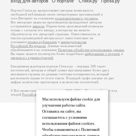
Вход для авторов
О портале
Стихи.ру
Проза.ру
Портал Стихи.ру предоставляет авторам возможность
свободной публикации своих литературных произведений в
сети Интернет на основании
пользовательского договора
.
Все авторские права на произведения принадлежат авторам
и охраняются
законом
. Перепечатка произведений возможна
только с согласия его автора, к которому вы можете
обратиться на его авторской странице. Ответственность за
тексты произведений авторы несут самостоятельно на
основании
правил публикации
и
законодательства
Российской Федерации
. Данные пользователей
обрабатываются на основании
Политики обработки персональных данных
.
Вы также можете посмотреть более подробную
информацию о портале
и
связаться с администрацией
.
Ежедневная аудитория портала Стихи.ру – порядка 200 тысяч
посетителей, которые в общей сумме просматривают более двух
миллионов страниц по данным счетчика посещаемости, который
расположен справа от этого текста. В каждой графе указано по две
цифры: количество просмотров и количество посетителей.
© Все права принадлежат авторам, 2000-2026. Портал работает под
эгидой
Российского союза писателей
.
18+
Мы используем файлы cookie для
улучшения работы сайта.
Оставаясь на сайте, вы
соглашаетесь с условиями
использования файлов cookies.
Чтобы ознакомиться с Политикой
обработки персональных данных