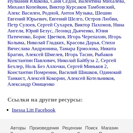
Иулиания Юшкова
,
Саня Седой
,
Валентина Михалева
,
Михаил Копейкин
,
Виктор Курсаков Тамбовский
,
Алекс Василен
,
Родной
,
Антон Музыка
,
Шешин
Евгений Юрьевич
,
Евгений Шелго
,
Остров Любви
,
Петр Сулоев
,
Сергей Сухарев
,
Виктор Пахомов
,
Нина
Ангели
,
Юрий Безус
,
Леонид Дьяченко
,
Юлия
Патиченко
,
Борис Цветков
,
Игорь Черепахин
,
Игорь
Колыма
,
Николай Гладких
,
Красова Дарья
,
Стихи
Вячеслава Андрюнина
,
Тамара Ермолова
,
Никита
Брагин
,
Алексей Шмелев
,
Игорь Тасин
,
Рыбаков
Константин Павлович
,
Николай Байбуза 2
,
Сергей
Бехлер
,
Ноль Без Аллочки
,
Сергей Миньков 2
,
Константин Помренин
,
Василий Шишков
,
Одинокий
Танкист
,
Алексей Кокорин
,
Алексей Котельников
,
Александр Онищенко
Ссылки на другие ресурсы:
Inessa Litt Facebook
Авторы
Произведения
Рецензии
Поиск
Магазин