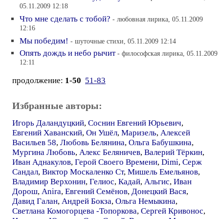
05.11.2009 12:18
Что мне сделать с тобой?
- любовная лирика, 05.11.2009
12:16
Мы победим!
- шуточные стихи, 05.11.2009 12:14
Опять дождь и небо рычит
- философская лирика, 05.11.2009
12:11
продолжение:
1-50
51-83
Избранные авторы:
Игорь Даландуцкий
,
Соснин Евгений Юрьевич
,
Евгений Хаванский
,
Он Ушёл
,
Маризель
,
Алексей
Васильев 58
,
Любовь Белянина
,
Ольга Бабушкина
,
Мургина Любовь
,
Алекс Беляничев
,
Валерий Тёркин
,
Иван Аднакулов
,
Герой Своего Времени
,
Dimi
,
Серж
Сандал
,
Виктор Москаленко Ст
,
Мишель Емельянов
,
Владимир Верхонин
,
Гелиос
,
Кадай
,
Альгис
,
Иван
Дорош
,
Anira
,
Евгений Семёнов
,
Донецкий Вася
,
Давид Галан
,
Андрей Бокза
,
Ольга Немыкина
,
Светлана Комогорцева -Топоркова
,
Сергей Кривонос
,