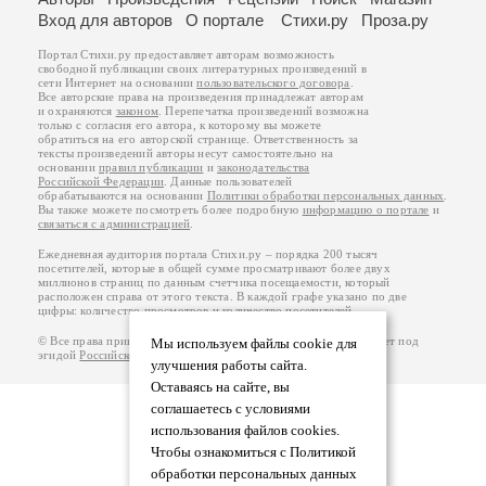
Вход для авторов
О портале
Стихи.ру
Проза.ру
Портал Стихи.ру предоставляет авторам возможность
свободной публикации своих литературных произведений в
сети Интернет на основании
пользовательского договора
.
Все авторские права на произведения принадлежат авторам
и охраняются
законом
. Перепечатка произведений возможна
только с согласия его автора, к которому вы можете
обратиться на его авторской странице. Ответственность за
тексты произведений авторы несут самостоятельно на
основании
правил публикации
и
законодательства
Российской Федерации
. Данные пользователей
обрабатываются на основании
Политики обработки персональных данных
.
Вы также можете посмотреть более подробную
информацию о портале
и
связаться с администрацией
.
Ежедневная аудитория портала Стихи.ру – порядка 200 тысяч
посетителей, которые в общей сумме просматривают более двух
миллионов страниц по данным счетчика посещаемости, который
расположен справа от этого текста. В каждой графе указано по две
цифры: количество просмотров и количество посетителей.
© Все права принадлежат авторам, 2000-2026. Портал работает под
Мы используем файлы cookie для
эгидой
Российского союза писателей
.
18+
улучшения работы сайта.
Оставаясь на сайте, вы
соглашаетесь с условиями
использования файлов cookies.
Чтобы ознакомиться с Политикой
обработки персональных данных