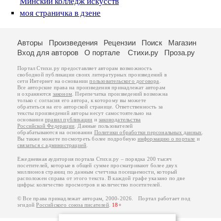
Минский колледж искусств
моя страничка в дзене
Авторы
Произведения
Рецензии
Поиск
Магазин
Вход для авторов
О портале
Стихи.ру
Проза.ру
Портал Стихи.ру предоставляет авторам возможность
свободной публикации своих литературных произведений в
сети Интернет на основании
пользовательского договора
.
Все авторские права на произведения принадлежат авторам
и охраняются
законом
. Перепечатка произведений возможна
только с согласия его автора, к которому вы можете
обратиться на его авторской странице. Ответственность за
тексты произведений авторы несут самостоятельно на
основании
правил публикации
и
законодательства
Российской Федерации
. Данные пользователей
обрабатываются на основании
Политики обработки персональных данных
.
Вы также можете посмотреть более подробную
информацию о портале
и
связаться с администрацией
.
Ежедневная аудитория портала Стихи.ру – порядка 200 тысяч
посетителей, которые в общей сумме просматривают более двух
миллионов страниц по данным счетчика посещаемости, который
расположен справа от этого текста. В каждой графе указано по две
цифры: количество просмотров и количество посетителей.
© Все права принадлежат авторам, 2000-2026. Портал работает под
эгидой
Российского союза писателей
.
18+