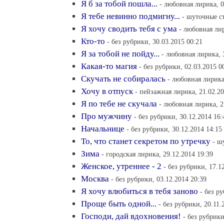
Я б за тобой пошла...
- любовная лирика, 0
Я тебе невинно подмигну...
- шуточные ст
Я хочу сводить тебя с ума
- любовная лир
Кто-то
- без рубрики, 30.03.2015 00:21
Я за тобой не пойду...
- любовная лирика, 
Какая-то магия
- без рубрики, 02.03.2015 0
Скучать не собиралась
- любовная лирика
Хочу в отпуск
- пейзажная лирика, 21.02.20
Я по тебе не скучала
- любовная лирика, 2
Про мужчину
- без рубрики, 30.12.2014 16:
Начальнице
- без рубрики, 30.12.2014 14:15
То, что станет секретом по утречку
- ш
Зима
- городская лирика, 29.12.2014 19:39
Женское, утреннее - 2
- без рубрики, 17.1
Москва
- без рубрики, 03.12.2014 20:39
Я хочу влюбиться в тебя заново
- без р
Проще быть одной...
- без рубрики, 20.11.
Господи, дай вдохновения!
- без рубрики