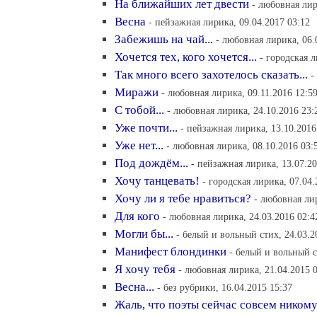
На ближайших лет двести
- любовная лир
Весна
- пейзажная лирика, 09.04.2017 03:12
Забежишь на чай...
- любовная лирика, 06.
Хочется тех, кого хочется...
- городская л
Так много всего захотелось сказать...
-
Миражи
- любовная лирика, 09.11.2016 12:5
С тобой...
- любовная лирика, 24.10.2016 23:
Уже почти...
- пейзажная лирика, 13.10.2016
Уже нет...
- любовная лирика, 08.10.2016 03:
Под дождём...
- пейзажная лирика, 13.07.20
Хочу танцевать!
- городская лирика, 07.04.
Хочу ли я тебе нравиться?
- любовная лир
Для кого
- любовная лирика, 24.03.2016 02:4
Могли бы...
- белый и вольный стих, 24.03.2
Манифест блондинки
- белый и вольный с
Я хочу тебя
- любовная лирика, 21.04.2015 
Весна...
- без рубрики, 16.04.2015 15:37
Жаль, что поэты сейчас совсем никому