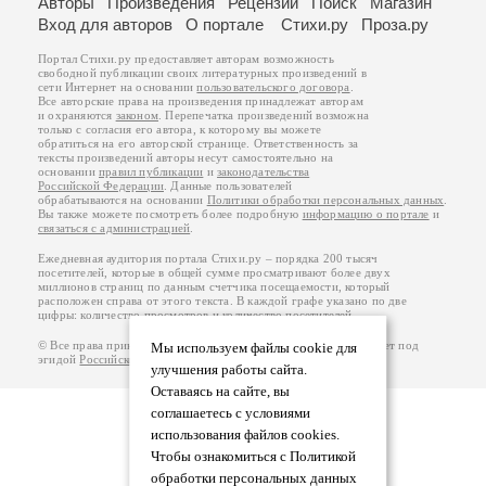
Авторы
Произведения
Рецензии
Поиск
Магазин
Вход для авторов
О портале
Стихи.ру
Проза.ру
Портал Стихи.ру предоставляет авторам возможность
свободной публикации своих литературных произведений в
сети Интернет на основании
пользовательского договора
.
Все авторские права на произведения принадлежат авторам
и охраняются
законом
. Перепечатка произведений возможна
только с согласия его автора, к которому вы можете
обратиться на его авторской странице. Ответственность за
тексты произведений авторы несут самостоятельно на
основании
правил публикации
и
законодательства
Российской Федерации
. Данные пользователей
обрабатываются на основании
Политики обработки персональных данных
.
Вы также можете посмотреть более подробную
информацию о портале
и
связаться с администрацией
.
Ежедневная аудитория портала Стихи.ру – порядка 200 тысяч
посетителей, которые в общей сумме просматривают более двух
миллионов страниц по данным счетчика посещаемости, который
расположен справа от этого текста. В каждой графе указано по две
цифры: количество просмотров и количество посетителей.
© Все права принадлежат авторам, 2000-2026. Портал работает под
Мы используем файлы cookie для
эгидой
Российского союза писателей
.
18+
улучшения работы сайта.
Оставаясь на сайте, вы
соглашаетесь с условиями
использования файлов cookies.
Чтобы ознакомиться с Политикой
обработки персональных данных