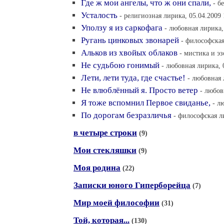
Где ж мои ангелы, что ж они спали,
- б
Усталость
- религиозная лирика, 05.04.2009 
Уползу я из саркофага
- любовная лирика,
Ругань цинковых звонарей
- философская
Альков из хвойых облаков
- мистика и эз
Не судьбою гонимый
- любовная лирика, 
Лети, лети туда, где счастье!
- любовная 
Не влюблённый я. Просто ветер
- любов
Я тоже вспомнил Первое свиданье,
- л
По дорогам безразличья
- философская л
в четыре строки
(9)
Мои стекляшки
(9)
Моя родина
(22)
Записки юного Гиперборейца
(7)
Мир моей философии
(31)
Той, которая...
(130)