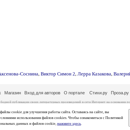
Аксенова-Соснина
,
Виктор Симон 2
,
Лерра Казакова
,
Валери
к
Магазин
Вход для авторов
О портале
Стихи.ру
Проза.ру
ободной публикации своих литературных произведений в сети Интернет на основании
п
ся
законом
. Перепечатка произведений возможна только с согласия его автора, к котором
ры несут самостоятельно на основании
правил публикации
и
законодательства Российско
айлы cookie для улучшения работы сайта. Оставаясь на сайте, вы
ональных данных
. Вы также можете посмотреть более подробную
информацию о портал
условиями использования файлов cookies. Чтобы ознакомиться с Политикой
тысяч посетителей, которые в общей сумме просматривают более двух миллионов страни
ональных данных и файлов cookie,
нажмите здесь
.
афе указано по две цифры: количество просмотров и количество посетителей.