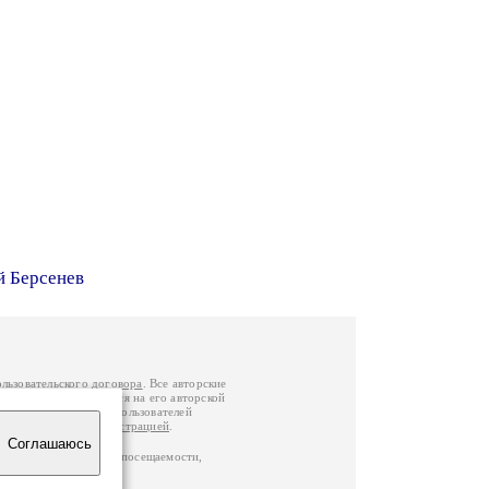
й Берсенев
ользовательского договора
. Все авторские
у вы можете обратиться на его авторской
й Федерации
. Данные пользователей
е
и
связаться с администрацией
.
Соглашаюсь
ц по данным счетчика посещаемости,