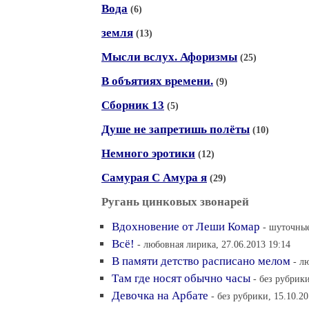
Вода
(6)
земля
(13)
Мысли вслух. Афоризмы
(25)
В объятиях времени.
(9)
Сборник 13
(5)
Душе не запретишь полёты
(10)
Немного эротики
(12)
Самурая С Амура я
(29)
Ругань цинковых звонарей
Вдохновение от Леши Комар
- шуточные
Всё!
- любовная лирика, 27.06.2013 19:14
В памяти детство расписано мелом
- л
Там где носят обычно часы
- без рубрики
Девочка на Арбате
- без рубрики, 15.10.20