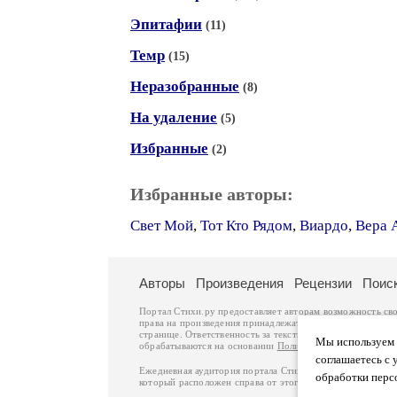
Эпитафии
(11)
Темр
(15)
Неразобранные
(8)
На удаление
(5)
Избранные
(2)
Избранные авторы:
Свет Мой
,
Тот Кто Рядом
,
Виардо
,
Вера 
Авторы
Произведения
Рецензии
Поис
Портал Стихи.ру предоставляет авторам возможность св
права на произведения принадлежат авторам и охраняют
странице. Ответственность за тексты произведений авто
Мы используем ф
обрабатываются на основании
Политики обработки перс
соглашаетесь с 
Ежедневная аудитория портала Стихи.ру – порядка 200 
обработки перс
который расположен справа от этого текста. В каждой гр