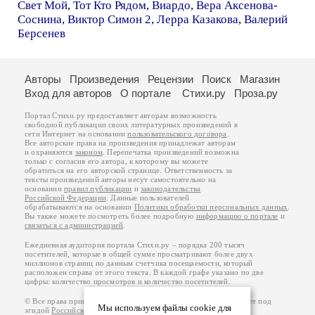
Свет Мой
,
Тот Кто Рядом
,
Виардо
,
Вера Аксенова-
Соснина
,
Виктор Симон 2
,
Лерра Казакова
,
Валерий
Берсенев
Авторы
Произведения
Рецензии
Поиск
Магазин
Вход для авторов
О портале
Стихи.ру
Проза.ру
Портал Стихи.ру предоставляет авторам возможность
свободной публикации своих литературных произведений в
сети Интернет на основании
пользовательского договора
.
Все авторские права на произведения принадлежат авторам
и охраняются
законом
. Перепечатка произведений возможна
только с согласия его автора, к которому вы можете
обратиться на его авторской странице. Ответственность за
тексты произведений авторы несут самостоятельно на
основании
правил публикации
и
законодательства
Российской Федерации
. Данные пользователей
обрабатываются на основании
Политики обработки персональных данных
.
Вы также можете посмотреть более подробную
информацию о портале
и
связаться с администрацией
.
Ежедневная аудитория портала Стихи.ру – порядка 200 тысяч
посетителей, которые в общей сумме просматривают более двух
миллионов страниц по данным счетчика посещаемости, который
расположен справа от этого текста. В каждой графе указано по две
цифры: количество просмотров и количество посетителей.
© Все права принадлежат авторам, 2000-2026. Портал работает под
Мы используем файлы cookie для
эгидой
Российского союза писателей
.
18+