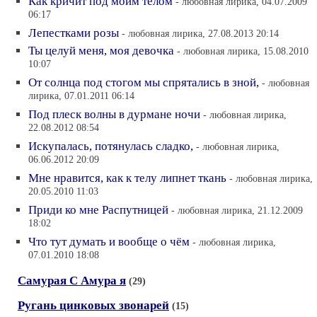
Как кричит под моим телом
- любовная лирика, 04.07.2009
06:17
Лепестками розы
- любовная лирика, 27.08.2013 20:14
Ты целуй меня, моя девочка
- любовная лирика, 15.08.2010
10:07
От солнца под стогом мы спрятались в зной,
- любовная
лирика, 07.01.2011 06:14
Под плеск волны в дурмане ночи
- любовная лирика,
22.08.2012 08:54
Искупалась, потянулась сладко,
- любовная лирика,
06.06.2012 20:09
Мне нравится, как к телу липнет ткань
- любовная лирика,
20.05.2010 11:03
Приди ко мне Распутницей
- любовная лирика, 21.12.2009
18:02
Что тут думать и вообще о чём
- любовная лирика,
07.01.2010 18:08
Самурая С Амура я
(29)
Ругань цинковых звонарей
(15)