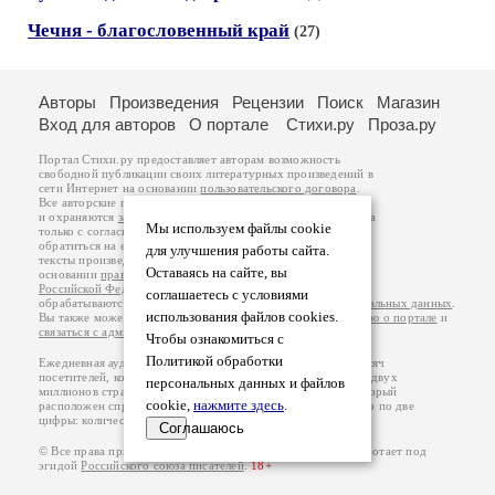
Чечня - благословенный край
(27)
Авторы
Произведения
Рецензии
Поиск
Магазин
Вход для авторов
О портале
Стихи.ру
Проза.ру
Портал Стихи.ру предоставляет авторам возможность
свободной публикации своих литературных произведений в
сети Интернет на основании
пользовательского договора
.
Все авторские права на произведения принадлежат авторам
и охраняются
законом
. Перепечатка произведений возможна
Мы используем файлы cookie
только с согласия его автора, к которому вы можете
обратиться на его авторской странице. Ответственность за
для улучшения работы сайта.
тексты произведений авторы несут самостоятельно на
Оставаясь на сайте, вы
основании
правил публикации
и
законодательства
Российской Федерации
. Данные пользователей
соглашаетесь с условиями
обрабатываются на основании
Политики обработки персональных данных
.
использования файлов cookies.
Вы также можете посмотреть более подробную
информацию о портале
и
связаться с администрацией
.
Чтобы ознакомиться с
Политикой обработки
Ежедневная аудитория портала Стихи.ру – порядка 200 тысяч
посетителей, которые в общей сумме просматривают более двух
персональных данных и файлов
миллионов страниц по данным счетчика посещаемости, который
cookie,
нажмите здесь
.
расположен справа от этого текста. В каждой графе указано по две
цифры: количество просмотров и количество посетителей.
Соглашаюсь
© Все права принадлежат авторам, 2000-2026. Портал работает под
эгидой
Российского союза писателей
.
18+