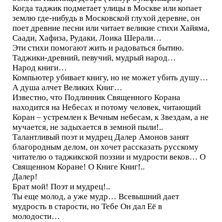
Когда таджик подметает улицы в Москве или копает
землю где-нибудь в Московской глухой деревне, он
поет древние песни или читает великие стихи Хайяма,
Саади, Хафиза, Рудаки, Лоика Шерали…
Эти стихи помогают жить и радоваться бытию.
Таджики-древний, певучий, мудрый народ…
Народ книги…
Компьютер убивает книгу, но не может убить душу…
А душа алчет Великих Книг…
Известно, что Подлинник Священного Корана
находится на Небесах и потому человек, читающий
Коран – устремлен к Вечным небесам, к Звездам, а не
мучается, не задыхается в земной пыли!..
Талантливый поэт и мудрец Далер Амонов занят
благородным делом, он хочет рассказать русскому
читателю о таджикской поэзии и мудрости веков… О
Священном Коране! О Книге Книг!..
Далер!
Брат мой! Поэт и мудрец!..
Ты еще молод, а уже мудр… Всевышний дает
мудрость в старости, но Тебе Он дал Её в
молодости…