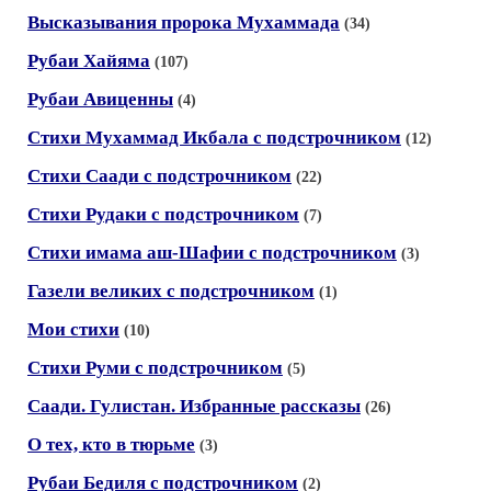
Высказывания пророка Мухаммада
(34)
Рубаи Хайяма
(107)
Рубаи Авиценны
(4)
Стихи Мухаммад Икбала с подстрочником
(12)
Стихи Саади с подстрочником
(22)
Стихи Рудаки с подстрочником
(7)
Стихи имама аш-Шафии с подстрочником
(3)
Газели великих с подстрочником
(1)
Мои стихи
(10)
Стихи Руми с подстрочником
(5)
Саади. Гулистан. Избранные рассказы
(26)
О тех, кто в тюрьме
(3)
Рубаи Бедиля с подстрочником
(2)